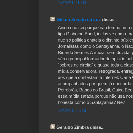
17/10/15 10:41
Gilson Zonato da Luz
disse...
Ainda não sei porque não temos uma mí
tipo Globo ou Band, inclusive com uma
que só política chateia o distinto públ
Jornalistas como o Santayanna, o Naci
Ricardo Semler. A mídia, sem dúvida, p
são o principal formador de opinião pú
"pobres de direita" e quase toda a cl
mídia conservadora, retrógrada, entreg
aos que a contestam a Internet: Carta 
acompanhados por quem já concorda c
Petrobrás, Banco do Brasil, Caixa Eco
essa mídia safada,porque não usa noss
honesta como o Santayanna? Né?
18/10/15 11:23
Geraldo Zimbra disse...