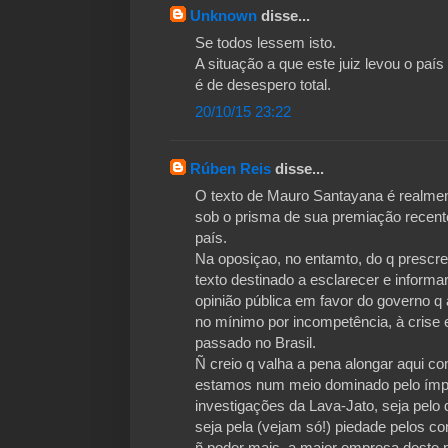
Unknown
disse...
Se todos lessem isto.
A situação a que este juiz levou o país
é de desespero total.
20/10/15 23:22
Rúben Reis
disse...
O texto de Mauro Santayana é realmen
sob o prisma de sua premiação recent
país.
Na oposiçao, no entamto, do q prescre
texto destinado a esclarecer e informa
opinião pública em favor do governo q ar
no mínimo por incompetência, à crise 
passado no Brasil.
Ñ creio q valha a pena alongar aqui co
estamos num meio dominado pelo ímpet
investigações da Lava-Jato, seja pelo 
seja pela (vejam só!) piedade pelos c
ñ poder mais, a maior empresa deste p