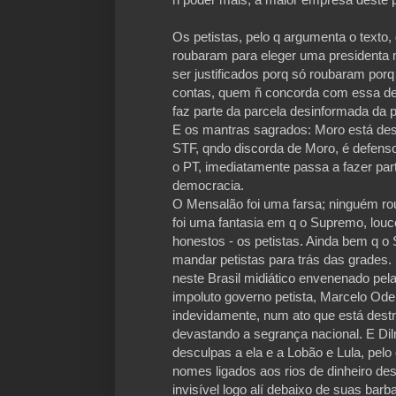
Os petistas, pelo q argumenta o texto
roubaram para eleger uma presidenta 
ser justificados porq só roubaram por
contas, quem ñ concorda com essa defe
faz parte da parcela desinformada da 
E os mantras sagrados: Moro está dest
STF, qndo discorda de Moro, é defenso
o PT, imediatamente passa a fazer par
democracia.
O Mensalão foi uma farsa; ninguém r
foi uma fantasia em q o Supremo, lou
honestos - os petistas. Ainda bem q o
mandar petistas para trás das grades.
neste Brasil midiático envenenado pela
impoluto governo petista, Marcelo Ode
indevidamente, num ato que está destru
devastando a segrança nacional. E Dil
desculpas a ela e a Lobão e Lula, pel
nomes ligados aos rios de dinheiro d
invisível logo alí debaixo de suas bar