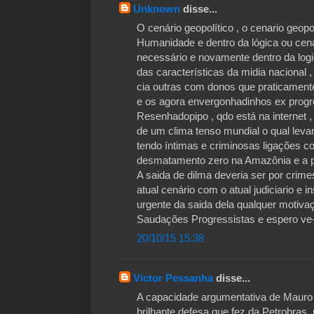
Unknown
disse...
O cenário geopolítico , o cenario geopol
Humanidade e dentro da lógica ou cená
necessário e novamente dentro da logi
das características da midia nacional
cia outras com donos que praticamente
e os agora envergonhadinhos ex progres
Resenhadopipo , qdo está na internet ,
de um clima tenso mundial o qual lev
tendo íntimas e criminosas ligações co
desmatamento zero na Amazônia e a pr
A saida de dilma deveria ser por crimes
atual cenário com o atual judiciario e
urgente da saida dela qualquer motivaç
Saudações Progressistas e espero ve-l
20/10/15 15:38
Victor Pessanha
disse...
A capacidade argumentativa de Mauro 
brilhante defesa que fez da Petrobras,