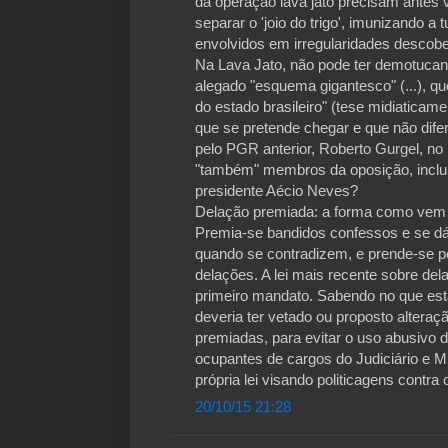
da operação lava jato precisam antes
separar o 'joio do trigo', imunizando
envolvidos em irregularidades descober
Na Lava Jato, não pode ter demotucan
alegado "esquema gigantesco" (...), q
do estado brasileiro" (tese midiaticame
que se pretende chegar e que não difer
pelo PGR anterior, Roberto Gurgel, n
"também" membros da oposição, inclui
presidente Aécio Neves?
Delação premiada: a forma como vem s
Premia-se bandidos confessos e se dá
quando se contradizem, e prende-se
delações. A lei mais recente sobre del
primeiro mandato. Sabendo no que está
deveria ter vetado ou proposto alteraç
premiadas, para evitar o uso abusivo 
ocupantes de cargos do Judiciário e 
própria lei visando politicagens contra
20/10/15 21:28