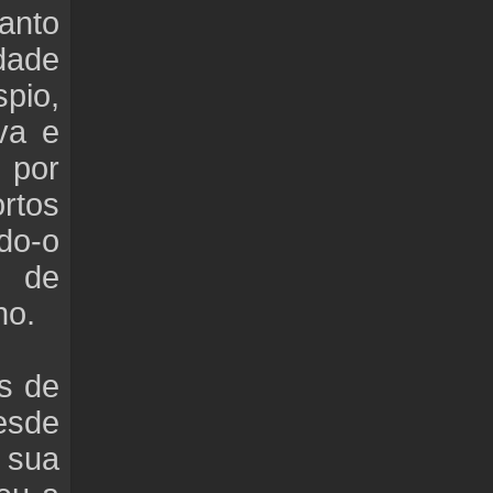
anto
dade
pio,
va e
 por
rtos
do-o
% de
no.
s de
esde
 sua