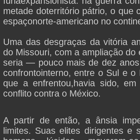
fúriaexpansionista: na guerra co
metade doterritório pátrio, o que
espaçonorte-americano no contin
Uma das desgraças da vitória a
do Missouri, com a ampliação do 
seria — pouco mais de dez ano
confrontointerno, entre o Sul e o
que a enfrentou,havia sido, e
conflito contra o México.
A partir de então, a ânsia imp
limites. Suas elites dirigentes 