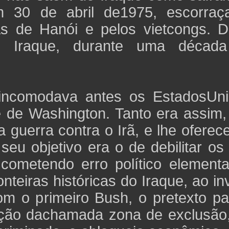
m 30 de abril de1975, escorraç
as de Hanói e pelos vietcongs. D
 o Iraque, durante uma décad
ncomodava antes os EstadosUni
e de Washington. Tanto era assim,
 guerra contra o Irã, e lhe ofere
seu objetivo era o de debilitar os
ometendo erro político element
teiras históricas do Iraque, ao in
om o primeiro Bush, o pretexto pa
ação dachamada zona de exclusão