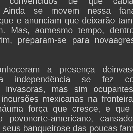
se convencidos de que cab
 Ainda se movem nessa faná
aque e anunciam que deixarão ta
em. Mas, aomesmo tempo, dentr
fim, preparam-se para novaagre
nheceram a presença deinvas
da independência se fez co
am invasoras, mas sim ocupante
incursões mexicanas na fronteira
 háuma força que cresce, e que
io povonorte-americano, cansad
e seus banqueirose das poucas fam