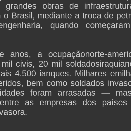
 grandes obras de infraestrutur
o Brasil, mediante a troca de pet
eengenharia, quando começara
ve anos, a ocupaçãonorte-ameri
il civis, 20 mil soldadosiraquian
uais 4.500 ianques. Milhares emil
feridos, bem como soldados invaso
 cidades foram arrasadas — ma
o entre as empresas dos países
nvasora.