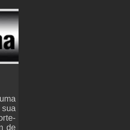
 uma
 sua
rte-
m de