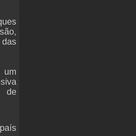
ques
são,
 das
m um
nsiva
o de
país