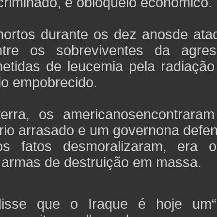
criminado, e obloqueio econômico.
ortos durante os dez anosde ata
ntre os sobreviventes da agres
etidas de leucemia pela radiação
o empobrecido.
terra, os americanosencontrara
itório arrasado e um governona defe
 os fatos desmoralizaram, era 
armas de destruição em massa.
isse que o Iraque é hoje um“