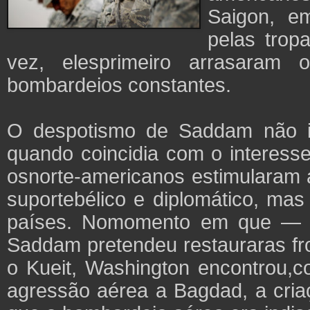
Saigon, e
pelas trop
vez, elesprimeiro arrasaram
bombardeios constantes.
O despotismo de Saddam não i
quando coincidia com o interess
osnorte-americanos estimularam a
suportebélico e diplomático, mas 
países. Nomomento em que — c
Saddam pretendeu restauraras fron
o Kueit, Washington encontrou,c
agressão aérea a Bagdad, a cri