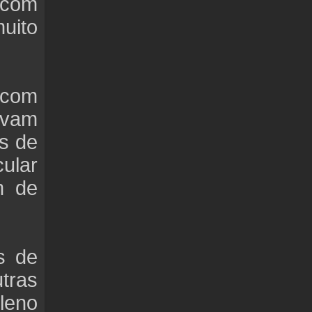
 com
uito
 com
avam
s de
cular
m de
ís de
tras
eno