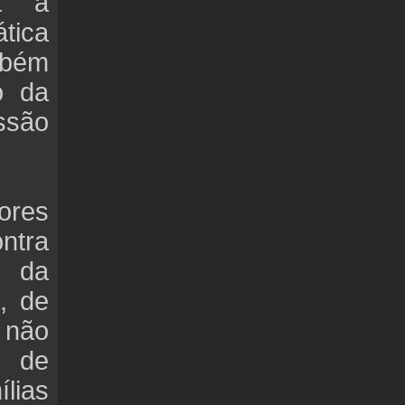
ia a
tica
mbém
o da
ssão
ores
ntra
s da
, de
 não
o de
ílias