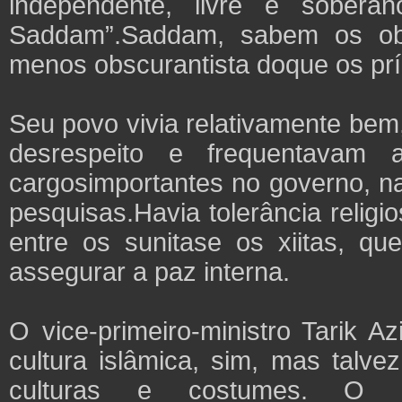
independente, livre e sober
Saddam”.Saddam, sabem os obse
menos obscurantista doque os prí
Seu povo vivia relativamente be
desrespeito e frequentavam 
cargosimportantes no governo, na
pesquisas.Havia tolerância religi
entre os sunitase os xiitas, qu
assegurar a paz interna.
O vice-primeiro-ministro Tarik Az
cultura islâmica, sim, mas talve
culturas e costumes. O 