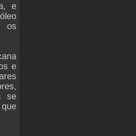
a, e
róleo
m os
cana
os e
hares
res,
s se
 que