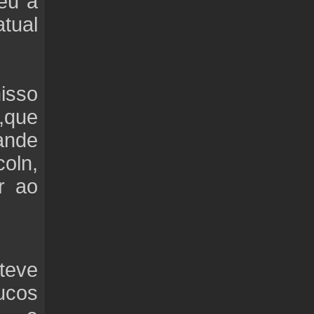
deu a
atual
isso
s,que
ande
coln,
r ao
teve
oucos