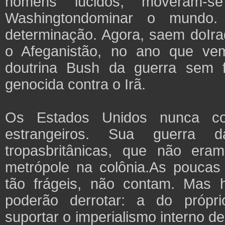
homens lúcidos, moveram-
Washingtondominar o mundo.
determinação. Agora, saem doIr
o Afeganistão, no ano que v
doutrina Bush da guerra sem 
genocida contra o Irã.
Os Estados Unidos nunca co
estrangeiros. Sua guerra 
tropasbritânicas, que não er
metrópole na colônia.As poucas 
tão frágeis, não contam. Mas
poderão derrotar: a do própr
suportar o imperialismo interno d