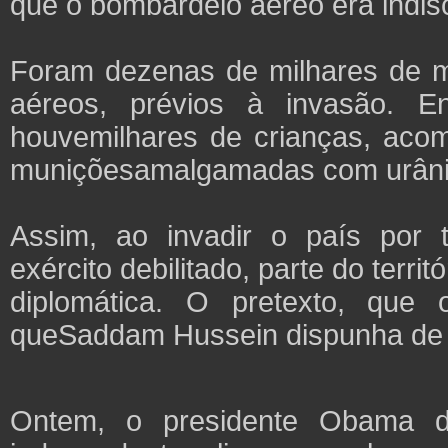
que o bombardeio aéreo era indis
Foram dezenas de milhares de m
aéreos, prévios à invasão. E
houvemilhares de crianças, acom
muniçõesamalgamadas com urâni
Assim, ao invadir o país por 
exército debilitado, parte do terr
diplomática. O pretexto, que
queSaddam Hussein dispunha de 
Ontem, o presidente Obama d