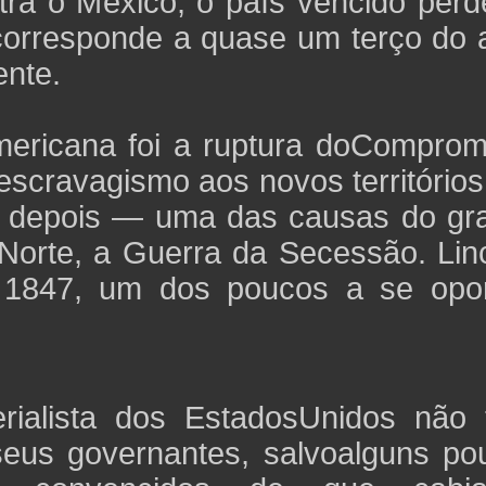
ntra o México, o país vencido per
 corresponde a quase um terço do 
ente.
mericana foi a ruptura doComprom
escravagismo aos novos território
s depois — uma das causas do gr
 Norte, a Guerra da Secessão. Lin
m 1847, um dos poucos a se opo
erialista dos EstadosUnidos não 
e seus governantes, salvoalguns p