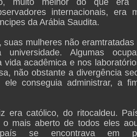
ano, muito melhor do que era
rvadores internacionais, era m
ncipes da Arábia Saudita.
m, suas mulheres não eramtratadas
a universidade. Algumas ocup
 vida acadêmica e nos laboratório
osa, não obstante a divergência se
e ele conseguia administrar, a fi
iz era católico, do ritocaldeu. Pa
z o mais aberto de todos eles aou
país se encontrava em pl