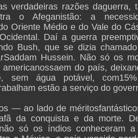
 verdadeiras razões daguerra, t
tra o Afeganistão: a necessi
do Oriente Médio e do Vale do Cás
cidental. Daí a guerra preempti
undo Bush, que se dizia chamado
tarSaddam Hussein. Não só os mo
s americanossaem do país, deixan
ente, sem água potável, com15
abalham estão a serviço do gover
os — ao lado de méritosfantástico
afã da conquista e da morte. D
 não só os índios conheceram a