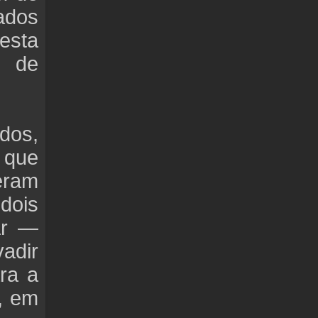
ados
esta
a de
dos,
 que
ceram
 dois
ar —
vadir
ra a
, em