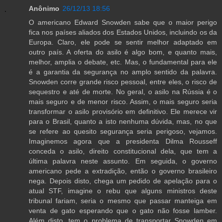
Anônimo
26/12/13 18:56
O americano Edward Snowden sabe que o maior perigo
fica nos países aliados dos Estados Unidos, incluindo os da
Europa. Claro, ele pode se sentir melhor adaptado em
outro país. A oferta do asilo é algo bom, e quanto mais,
melhor, amplia o debate, etc. Mas, o fundamental para ele
é a garantia da segurança no amplo sentido da palavra.
Snowden corre grande risco pessoal, entre eles, o risco de
sequestro e até de morte. No geral, o asilo na Rússia é o
mais seguro e de menor risco. Assim, o mais seguro seria
transformar o asilo provisório em definitivo. Ele merece vir
para o Brasil, quanto a isto nenhuma dúvida, mas, no que
se refere ao quesito segurança seria perigoso, vejamos.
Imaginemos agora que a presidenta Dilma Rousseff
conceda o asilo, direito constitucional dela, que tem a
última palavra neste assunto. Em seguida, o governo
americano pede a extradição, então o governo brasileiro
nega. Depois disto, chega um pedido de apelação para o
atual STF, imagine o rebu que alguns ministros deste
tribunal fariam, seria o mesmo que passar manteiga em
venta de gato esperando que o gato não fosse lamber.
Além disto, tem o problema de transportar Snowden em