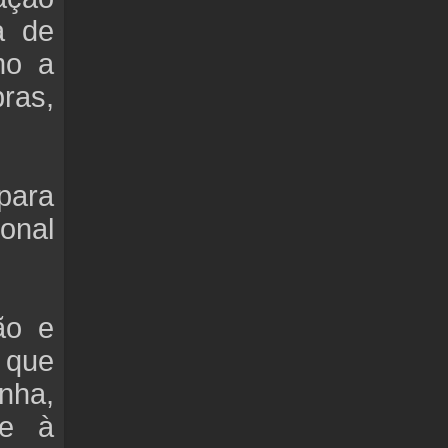
a de
mo a
ras,
para
onal
ão e
 que
inha,
 e à