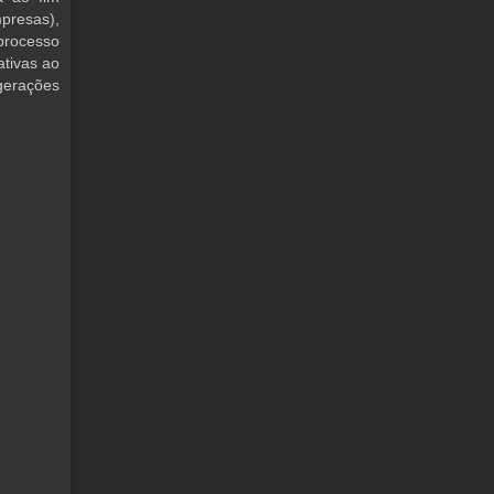
presas),
processo
ativas ao
gerações