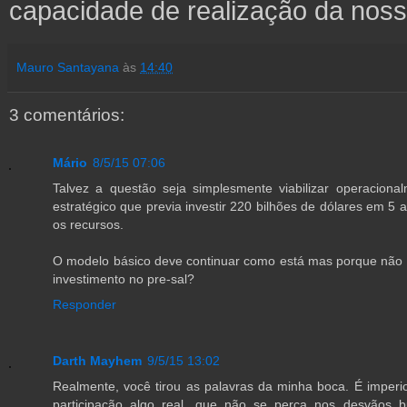
capacidade de realização da noss
Mauro Santayana
às
14:40
3 comentários:
Mário
8/5/15 07:06
Talvez a questão seja simplesmente viabilizar operacional
estratégico que previa investir 220 bilhões de dólares em 5
os recursos.
O modelo básico deve continuar como está mas porque não 
investimento no pre-sal?
Responder
Darth Mayhem
9/5/15 13:02
Realmente, você tirou as palavras da minha boca. É imper
participação algo real, que não se perca nos desvãos b