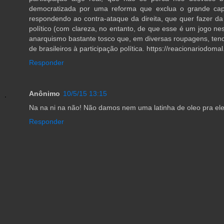
democratizada por uma reforma que exclua o grande capit
respondendo ao contra-ataque da direita, que quer fazer 
político (com clareza, no entanto, de que esse é um jogo nes
anarquismo bastante tosco que, em diversas roupagens, ten
de brasileiros à participação política. https://reacionariodom
Responder
Anônimo
10/5/15 13:15
Na na ni na não! Não damos nem uma latinha de oleo pra el
Responder