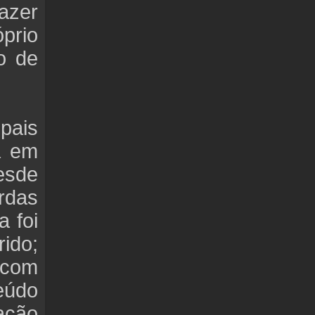
azer
óprio
o de
ipais
á em
esde
rdas
a foi
ido;
 com
eúdo
ação