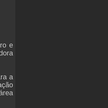
ro e
dora
ara a
tação
 área