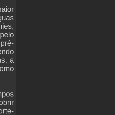
aior
guas
ies,
pelo
pré-
endo
s, a
como
mpos
brir
rte-