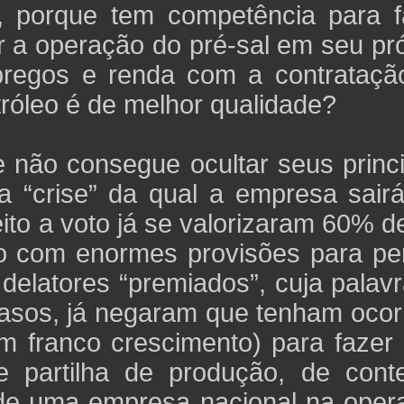
, porque tem competência para f
r a operação do pré-sal em seu pr
pregos e renda com a contrataçã
tróleo é de melhor qualidade?
e não consegue ocultar seus princ
ma “crise” da qual a empresa sair
to a voto já se valorizaram 60% d
ado com enormes provisões para pe
delatores “premiados”, cuja palavr
asos, já negaram que tenham ocorr
m franco crescimento) para fazer
 partilha de produção, de cont
 de uma empresa nacional na oper