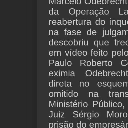
Marcelo Odebrecht,
da Operação La
reabertura do inqu
na fase de julga
descobriu que tr
em vídeo feito pel
Paulo Roberto 
eximia Odebrech
direta no esque
omitido na trans
Ministério Públic
Juiz Sérgio Mor
prisão do empresár