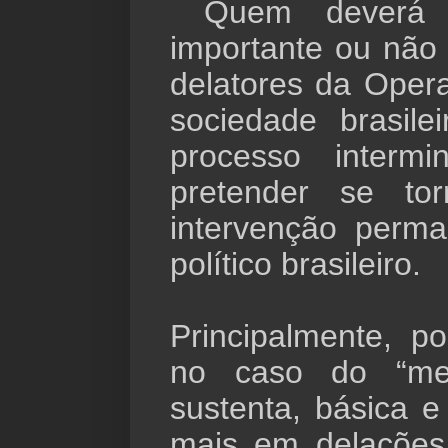
Quem deverá 
importante ou não
delatores da Oper
sociedade brasile
processo interm
pretender se to
intervenção perm
político brasileiro.
Principalmente, p
no caso do “me
sustenta, básica e
mais em delações