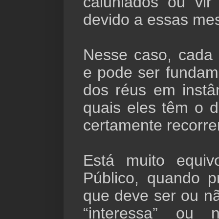
caluniados ou vi
devido a essas me
Nesse caso, cada 
e pode ser fundam
dos réus em instâ
quais eles têm o di
certamente recorrer
Está muito equiv
Público, quando pr
que deve ser ou n
“interessa” ou 