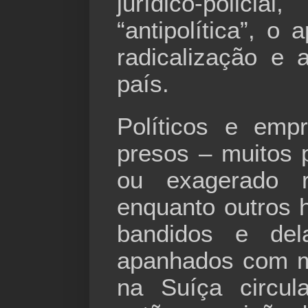
jurídico-polici
“antipolítica”, o
radicalização e 
país.
Políticos e emp
presos – muitos p
ou exagerado r
enquanto outros 
bandidos e del
apanhados com m
na Suíça circul