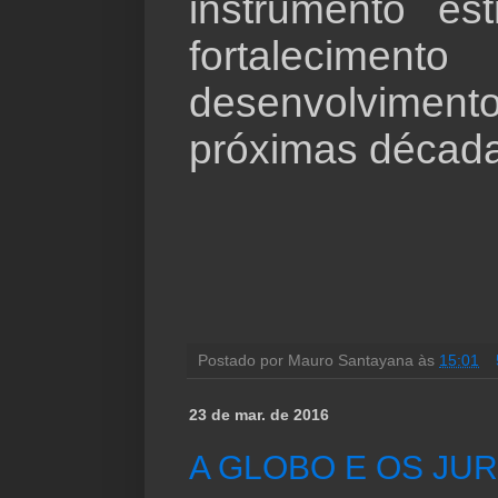
instrumento es
fortalecimen
desenvolvimen
próximas década
Postado por
Mauro Santayana
às
15:01
23 de mar. de 2016
A GLOBO E OS JU