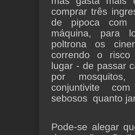
mas gasta mais 
comprar três ingr
de pipoca co
máquina, para l
poltrona os cin
correndo o risc
lugar - de passar 
por mosquitos
conjuntivite c
sebosos
quanto ja
Pode-se alegar qu