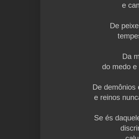
e ca
De peixe
tempe
Da m
do medo e 
De demônios 
e reinos nunc
Se és daquel
discr
calu