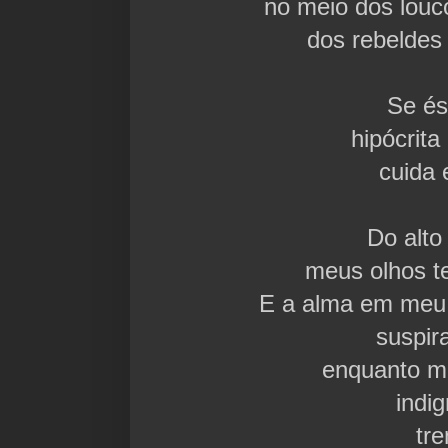
no meio dos louc
dos rebelde
Se és
hipócrita
cuida 
Do alto
meus olhos t
E a alma em meu
suspira
enquanto m
indi
tr