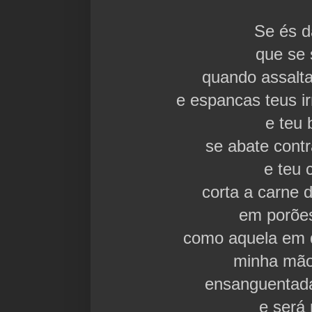
Se és 
que se 
quando assaltas
e espancas teus i
e teu
se abate contr
e teu 
corta a carne
d
em porões
como aquela em q
minha mão
ensanguentad
e será