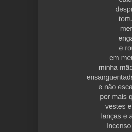
desp
tort
men
eng
e r
em me
minha mão
ensanguentad
e não esca
por mais 
vestes e
lanças e 
incenso