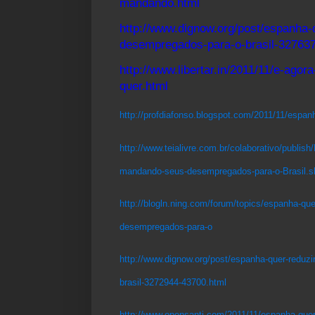
mandando.html
http://www.dignow.org/post/espanha-
desempregados-para-o-brasil-32763
http://www.libertar.in/2011/11/e-ag
quer.html
http://profdiafonso.blogspot.com/2011/11/espan
http://www.teialivre.com.br/colaborativo/publish
mandando-seus-desempregados-para-o-Brasil.s
http://blogln.ning.com/forum/topics/espanha-qu
desempregados-para-o
http://www.dignow.org/post/espanha-quer-reduz
brasil-3272944-43700.html
http://www.opensanti.com/2011/11/espanha-quer