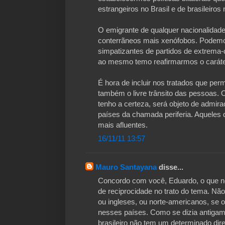
estrangeiros no Brasil e de brasileiros 
O emigrante de qualquer nacionalidad
conterrãneos mais xenófobos. Podemo
simpatizantes de partidos de extrema-d
ao mesmo temo reafirmarmos o caráter
É hora de incluir nos tratados que permi
também o livre trânsito das pessoas. O
tenho a certeza, será objeto de admira
países da chamada periferia. Aqueles
mais afluentes.
16/11/11 13:57
Mauro Santayana
disse...
Concordo com você, Eduardo, o que nó
de reciprocidade no trato do tema. Nã
ou ingleses, ou norte-americanos, se
nesses países. Como se dizia antigam
brasileiro não tem um determinado dir