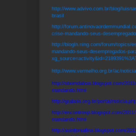
http://www.advivo.com.br/blog/luisn
brasil
http://forum.antinovaordemmundial.
crise-mandando-seus-desempregados
http://blogln.ning.com/forum/topics/e
mandando-seus-desempregados-par
xg_source=activity&id=2189391%3
http://www.vermelho.org.br/ac/notic
http://obomdaboa.blogspot.com/2011/
mandando.html
http://grabois.org.br/portal/noticia
http://encontrosp.blogspot.com/2011/
mandando.html
http://asintoniafina.blogspot.com/201