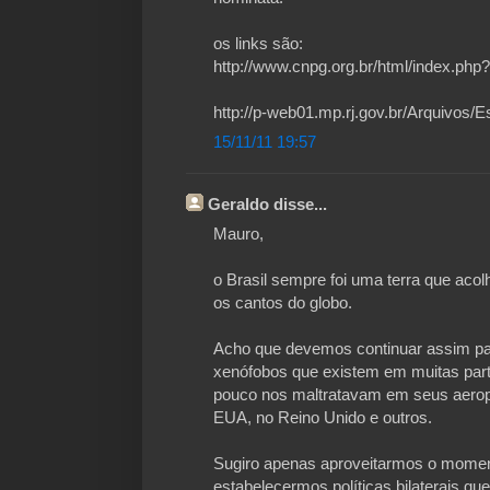
os links são:
http://www.cnpg.org.br/html/index.php
http://p-web01.mp.rj.gov.br/Arquivos/
15/11/11 19:57
Geraldo disse...
Mauro,
o Brasil sempre foi uma terra que acol
os cantos do globo.
Acho que devemos continuar assim p
xenófobos que existem em muitas part
pouco nos maltratavam em seus aerop
EUA, no Reino Unido e outros.
Sugiro apenas aproveitarmos o moment
estabelecermos políticas bilaterais que