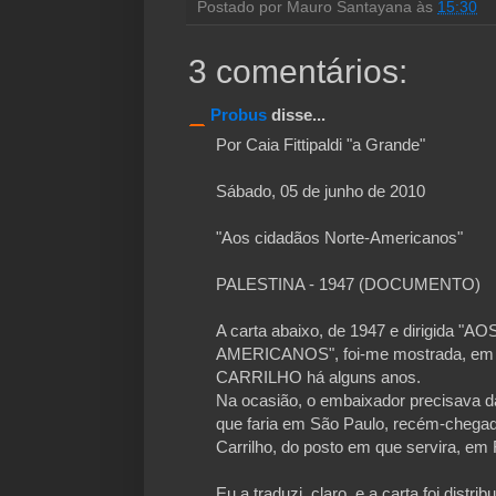
Postado por
Mauro Santayana
às
15:30
3 comentários:
Probus
disse...
Por Caia Fittipaldi "a Grande"
Sábado, 05 de junho de 2010
"Aos cidadãos Norte-Americanos"
PALESTINA - 1947 (DOCUMENTO)
A carta abaixo, de 1947 e dirigida
AMERICANOS", foi-me mostrada, em 
CARRILHO há alguns anos.
Na ocasião, o embaixador precisava da
que faria em São Paulo, recém-chegado
Carrilho, do posto em que servira,
Eu a traduzi, claro, e a carta foi distri