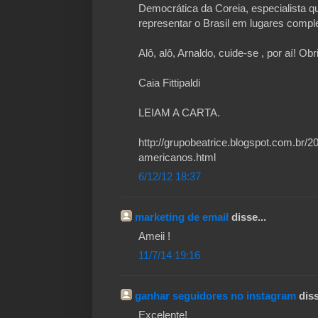
Democrática da Coreia, especialista q
representar o Brasil em lugares compl
Alô, alô, Arnaldo, cuide-se , por aí! O
Caia Fittipaldi
LEIAM A CARTA.
http://grupobeatrice.blogspot.com.br/2
americanos.html
6/12/12 18:37
marketing de email
disse...
Ameii !
11/7/14 19:16
ganhar seguidores no instagram
diss
Excelente!