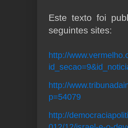
Este texto foi pu
seguintes sites:
http://www.vermelho.o
id_secao=9&id_notic
http://www.tribunada
p=54079
http://democraciapoli
012/12/israel-e-o-dev