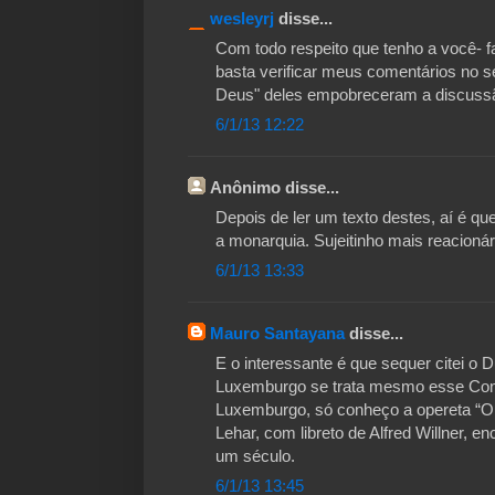
wesleyrj
disse...
Com todo respeito que tenho a você- fa
basta verificar meus comentários no 
Deus" deles empobreceram a discuss
6/1/13 12:22
Anônimo disse...
Depois de ler um texto destes, aí é q
a monarquia. Sujeitinho mais reacionár
6/1/13 13:33
Mauro Santayana
disse...
E o interessante é que sequer citei o
Luxemburgo se trata mesmo esse Conde
Luxemburgo, só conheço a opereta “O
Lehar, com libreto de Alfred Willner, 
um século.
6/1/13 13:45