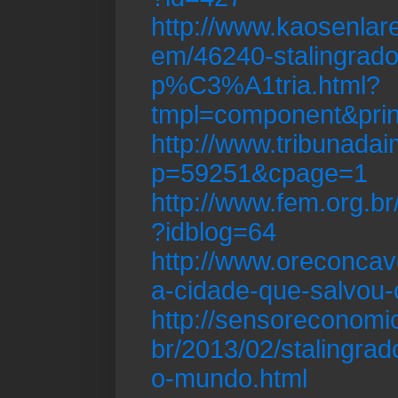
http://www.kaosenlar
em/46240-stalingrado
p%C3%A1tria.html?
tmpl=component&pri
http://www.tribunada
p=59251&cpage=1
http://www.fem.org.b
?idblog=64
http://www.oreconcav
a-cidade-que-salvou
http://sensoreconomi
br/2013/02/stalingra
o-mundo.html