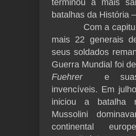
terminou a mais sa
batalhas da História 
Com a capitulaçã
mais 22 generais de
seus soldados rema
Guerra Mundial foi dec
Fuehrer
e suas t
invencíveis. Em jul
iniciou a batalha 
Mussolini dominava
continental eu