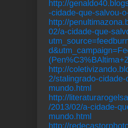
http://genaldo40.blog
-cidade-que-salvou-
http://penultimazona.
02/a-cidade-que-sal
utm_source=feedbur
d&utm_campaign=Fe
(Pen%C3%BAltima+Z
http://coletivizando.
2/stalingrado-cidade-
mundo.html
http://literaturarogel
/2013/02/a-cidade-qu
mundo.html
http://redecastorphot