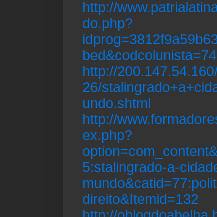
http://www.patrialati
do.php?
idprog=3812f9a59b6
bed&codcolunista=7
http://200.147.54.160
26/stalingrado+a+ci
undo.shtml
http://www.formadore
ex.php?
option=com_content&
5:stalingrado-a-cidad
mundo&catid=77:polit
direito&Itemid=132
http://oblogdoabelha.