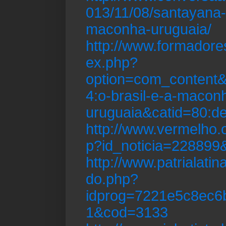
013/11/08/santayana-o
maconha-uruguaia/
http://www.formadore
ex.php?
option=com_content&
4:o-brasil-e-a-macon
uruguaia&catid=80:d
http://www.vermelho.o
p?id_noticia=228899
http://www.patrialati
do.php?
idprog=7221e5c8ec6
1&cod=3133