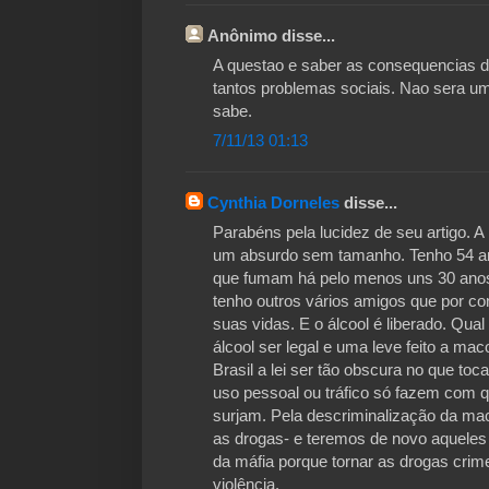
Anônimo disse...
A questao e saber as consequencias 
tantos problemas sociais. Nao sera 
sabe.
7/11/13 01:13
Cynthia Dorneles
disse...
Parabéns pela lucidez de seu artigo. A
um absurdo sem tamanho. Tenho 54 ano
que fumam há pelo menos uns 30 anos
tenho outros vários amigos que por co
suas vidas. E o álcool é liberado. Qua
álcool ser legal e uma leve feito a maco
Brasil a lei ser tão obscura no que t
uso pessoal ou tráfico só fazem com 
surjam. Pela descriminalização da ma
as drogas- e teremos de novo aquele
da máfia porque tornar as drogas crim
violência.