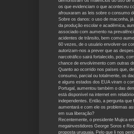
demonstram os malefícios do uso de 
os que evidenciam o que aconteceu c
afrouxaram as leis sobre o consumo d
Sobre os danos: o uso de maconha, já
da produção escolar e acadêmica, aum
associado com aumento na prevalência
acidentes de trânsito, bem como aum
60 vezes, de o usuário envolver-se c
autorizam-nos a prever que as despe
narcotráfico sairá fortalecido, pois, 
chance de envolvimento com outras d
Quanto ao ocorrido nos países que, de
consumo, parcial ou totalmente, os dad
e alguns estados dos EUA viram o c
Portugal, aumentou também o das dem
está disponível na internet em relatóri
independentes. Então, a pergunta que 
aumentará e com ele os problemas as
em sua liberação?
Recentemente, o presidente Mujica e
megainvestidores George Soros e Rock
proposta uruguaia. Pelo que li nos pe