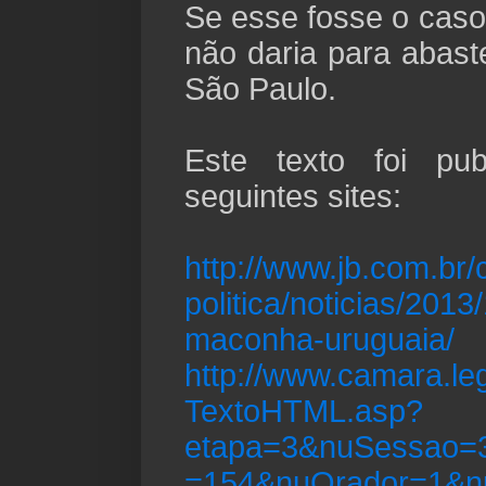
Se esse fosse o caso
não daria para abas
São Paulo.
Este texto foi pu
seguintes sites:
http://www.jb.com.br/
politica/noticias/2013
maconha-uruguaia/
http://www.camara.leg
TextoHTML.asp?
etapa=3&nuSessao=3
=154&nuOrador=1&nu