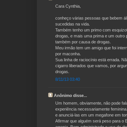
Cara Cynthia,
conheço várias pessoas que bebem ál
sucedidas na vida.
Também tenho um primo com esquizof
drogas, e mais uma prima e um outro 
também por causa de drogas.
Meu irmão tem um amigo que foi inte
por maconha.
Sua linha de raciocínio está errada. Nã
cigarro liberados que vamos, por argume
drogas.
8/11/13 03:40
Anônimo disse...
Um homem, obviamente, não pode falar
experiência necessariamente feminina
e anunciá-las em um megafone em tom
Afirmar que alguém será peso para o 
arrepia. Bem administrado o uso de dr