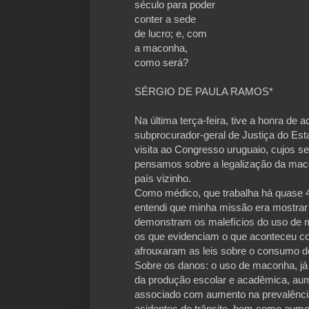
século para poder
conter a sede
de lucro; e, com
a maconha,
como será?
SÉRGIO DE PAULA RAMOS*
Na última terça-feira, tive a honra d
subprocurador-geral de Justiça do Est
visita ao Congresso uruguaio, cujos 
pensamos sobre a legalização da maco
país vizinho.
Como médico, que trabalha há quase 
entendi que minha missão era mostrar 
demonstram os malefícios do uso de 
os que evidenciam o que aconteceu c
afrouxaram as leis sobre o consumo d
Sobre os danos: o uso de maconha, já
da produção escolar e acadêmica, aum
associado com aumento na prevalência
acidentes de trânsito, bem como aum