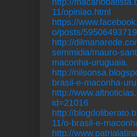
http://macariobatista
11/opiniao.html
https://www.facebook.
o/posts/5950649371
http://dilmanarede.co
semmidia/mauro-santa
maconha-uruguaia.
http://nilsonsa.blogs
brasil-e-maconha-uru
http://www.altnoticias
id=21016
http://blogdoliberato
11/o-brasil-e-maconh
http://www.patrialati