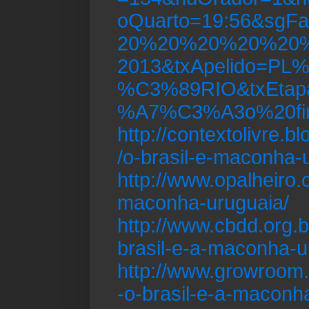
oQuarto=19:56&sg
20%20%20%20%20%2
2013&txApelido=P
%C3%89RIO&txEta
%A7%C3%A3o%20fin
http://contextolivre.
/o-brasil-e-maconha-
http://www.opalheiro.
maconha-uruguaia/
http://www.cbdd.org.b
brasil-e-a-maconha-u
http://www.growroom.
-o-brasil-e-a-maconh