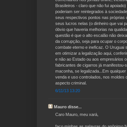
Brasileiros - claro que não fui apoiado
poderiam ser reintegrados à sociedad
seus respectivos pontos nas próprias 
seus lucros nelas (o dinheiro que vai p
óbvio que haveria melhorias na qualidad
questão é que o alto escalão não deixa 
da corrupção, seja para ocupar o corpo
combate eterno e ineficaz. O Uruguai 
em otimizar a legalização aqui, conferi
e não ao Estado ou aos empresários o
fabricantes de cigarros já manifestou
maconha, se legalizada...Em qualquer 
venda e uso controlados, nos moldes d
aspecto criminal.
6/11/13 13:20
Mauro disse...
Caro Mauro, meu xará,
faço minhas as palavras do anônimo.N