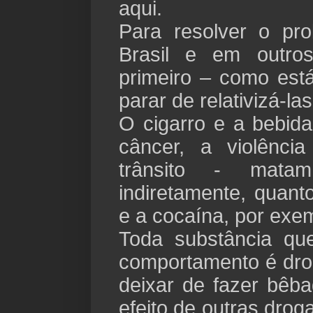
aqui.
Para resolver o pr
Brasil e em outros
primeiro – como est
parar de relativizá-la
O cigarro e a bebid
câncer, a violênci
trânsito - mata
indiretamente, quan
e a cocaína, por exe
Toda substância qu
comportamento é dro
deixar de fazer bêba
efeito de outras drog