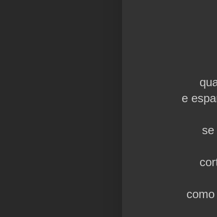
qua
e espa
se
cor
como 