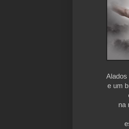
Alados
e um b
na 
e