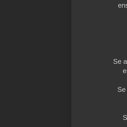
en
Se a
e
Se 
S