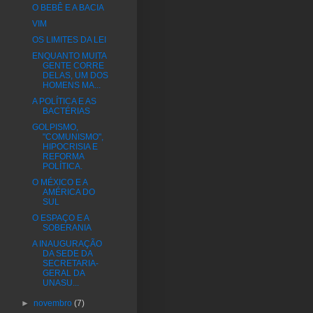
O BEBÊ E A BACIA
VIM
OS LIMITES DA LEI
ENQUANTO MUITA
GENTE CORRE
DELAS, UM DOS
HOMENS MA...
A POLÍTICA E AS
BACTÉRIAS
GOLPISMO,
"COMUNISMO",
HIPOCRISIA E
REFORMA
POLÍTICA.
O MÉXICO E A
AMÉRICA DO
SUL
O ESPAÇO E A
SOBERANIA
A INAUGURAÇÃO
DA SEDE DA
SECRETARIA-
GERAL DA
UNASU...
►
novembro
(7)