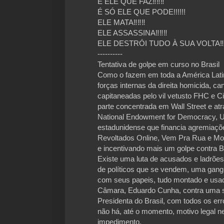
É ELE QUE FAZ‼‼‼
É SÓ ELE QUE PODE!!!!!!
ELE MATA‼‼‼
ELE ASSASSINA‼‼‼
ELE DESTRÓI TUDO À SUA VOLTA‼
----------
Tentativa de golpe em curso no Brasil
Como o fazem em toda a América Latina
forças internas da direita homicida, can
capitaneadas pelo vil vetusto FHC e C
parte concentrada em Wall Street e at
National Endowment for Democracy, U
estadunidense que financia agremiaçõ
Revoltados Online, Vem Pra Rua e Movi
e incentivando mais um golpe contra Br
Existe uma luta de acusados e ladrõ
de políticos que se vendem, uma gan
com seus papeis, tudo montado e usad
Câmara, Eduardo Cunha, contra uma s
Presidenta do Brasil, com todos os er
não há, até o momento, motivo legal n
impedimento.