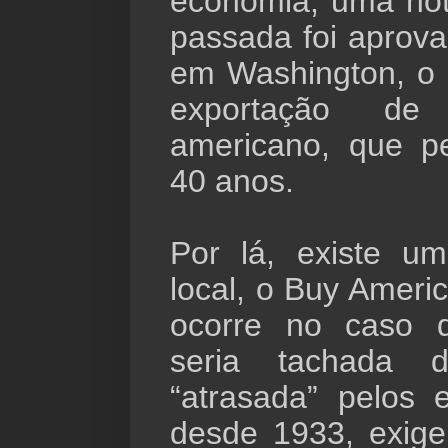
economia, uma not
passada foi aprov
em Washington, o 
exportação de 
americano, que p
40 anos.
Por lá, existe u
local, o Buy Ameri
ocorre no caso d
seria tachada 
“atrasada” pelos 
desde 1933, exig