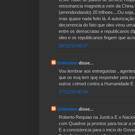
ressonancia magnetica vem da Chin
(arrendondando) 20 trilhoes....Ou sej
mas quase nada feito lá. A autorizaçã
decorrencia do fato que oleo virou u
entre os democratas e republicanos (
oleo e os republicanos fingem que acre
26/12/15 08:37
Unknown
disse...
Vou lembrar aos entreguistas , agente
que os euą tem quę responder pela inva
outros crimed contra a Humanidade E
27/12/15 00:34
Unknown
disse...
Roberto Requiao na Justica E o Naci
com Quadros ja prontos para tocar a 
E a consistencia para o inicio do Gov