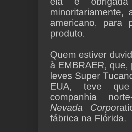
ela é obrigada
minoritariamente, 
americano, para p
produto.
Quem estiver duvi
à EMBRAER, que, p
leves Super Tucan
EUA, teve que
companhia nort
Nevada Corpo
rat
fábrica na Flórida.