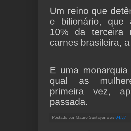
Um reino que detê
e bilionário, qu
10% da terceira
carnes brasileira, 
E uma monarquia 
qual as mulher
primeira vez, 
passada.
Postado por
Mauro Santayana
às
04:37