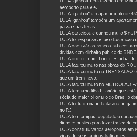
LULA “ganhou’ uma fazenda em Minas G
aeroporto para ele.
LULA “ganhou” um apartamento de 450m
LULA “ganhou” também um apartament
passa suas férias.
LULA participou e ganhou muito $ n
LULA foi responsável pelo Escândalo 
LULA doou vários bancos públicos aos
dívidas com dinheiro público do BND
LULA doou o maior banco estadual do 
LULA faturou muito nas obras do 
LULA faturou muito no TRENSALÃO on
que um trem novo.
LULA faturou muito no METROLÃO P
LULA tem uma filha bilionária que está
sócia do maior bilionário do Brasil o 
LULA foi funcionário fantasma no gabi
no RJ.
LULA tem amigos, deputado e senador
dinheiro publico para fazer trafico de
LULA construiu vários aeroportos em M
vidas de seus amigos traficantes.