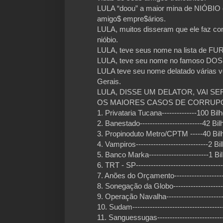
LULA “doou” a maior mina de NIÓBIO 
amigo$ empre$ários.
LULA, muitos disseram que ele faz co
nióbio.
LULA, teve seus nome na lista de F
LULA, teve seu nome no famoso D
LULA teve seu nome delatado várias 
Gerais.
LULA, DISSE UM DELATOR, VAI SE
OS MAIORES CASOS DE CORRUPÇÃ
1. Privataria Tucana--------------100 
2. Banestado-------------------------42
3. Propinoduto Metro/CPTM -----40 Bi
4. Vampiros-----------------------------
5. Banco Marka------------------------1
6. TRT - SP-------------------------------
7. Anões do Orçamento------------------
8. Sonegação da Globo-------------------
9. Operação Navalha---------------------
10. Sudam---------------------------------
11. Sanguessugas------------------------