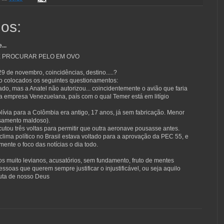
os:
...
E PROCURAR PELO EM OVO
9 de novembro, coincidências, destino.....?
o colocados os seguintes questionamentos:
tado, mas a Anatel não autorizou... coincidentemente o avião que faria
a empresa Venezuelana, país com o qual Temer está em litígio
olívia para a Colômbia era antigo, 17 anos, já sem fabricação. Menor
nsamento maldoso).
cutou três voltas para permitir que outra aeronave pousasse antes.
lima político no Brasil estava voltado para a aprovação da PEC 55, e
mente o foco das notícias o dia todo.
s muito levianos, acusatórios, sem fundamento, fruto de mentes
pessoas que querem sempre justificar o injustificável, ou seja aquilo
uta de nosso Deus