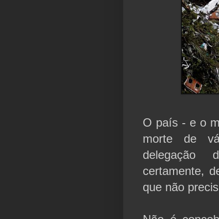
O país - e o m
morte de vá
delegação 
certamente, d
que não precis