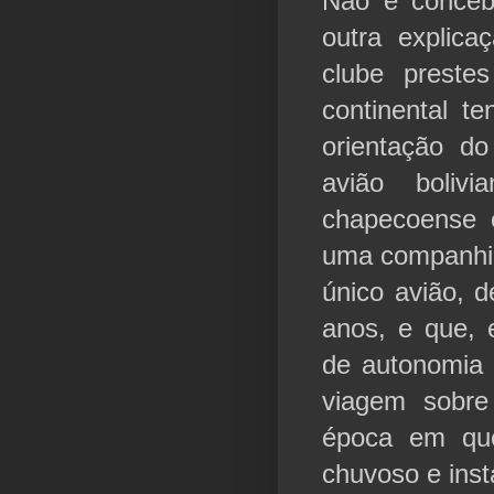
Não é concebí
outra explica
clube preste
continental t
orientação do
avião boliv
chapecoense em
uma companhia
único avião, 
anos, e que, 
de autonomia 
viagem sobr
época em qu
chuvoso e inst