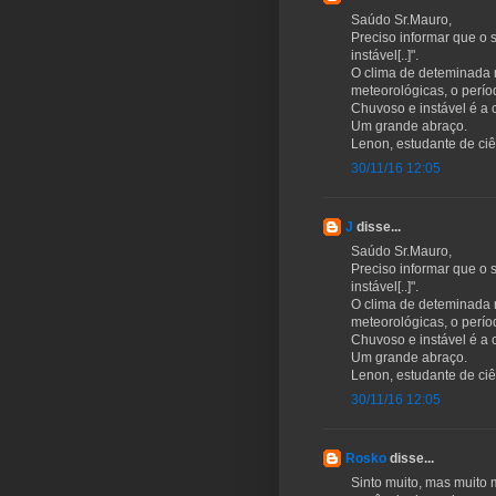
Saúdo Sr.Mauro,
Preciso informar que o 
instável[..]".
O clima de deteminada r
meteorológicas, o perío
Chuvoso e instável é a
Um grande abraço.
Lenon, estudante de ci
30/11/16 12:05
J
disse...
Saúdo Sr.Mauro,
Preciso informar que o 
instável[..]".
O clima de deteminada r
meteorológicas, o perío
Chuvoso e instável é a
Um grande abraço.
Lenon, estudante de ci
30/11/16 12:05
Rosko
disse...
Sinto muito, mas muito 