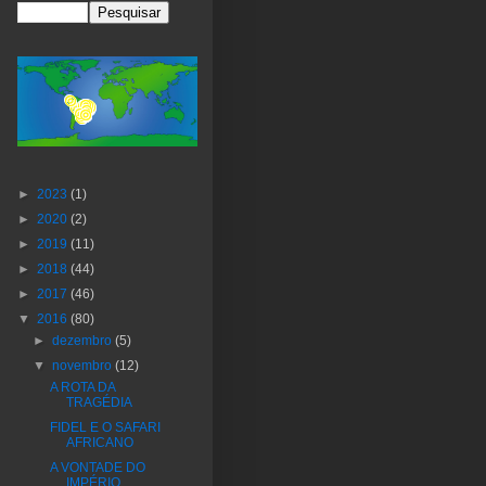
►
2023
(1)
►
2020
(2)
►
2019
(11)
►
2018
(44)
►
2017
(46)
▼
2016
(80)
►
dezembro
(5)
▼
novembro
(12)
A ROTA DA
TRAGÉDIA
FIDEL E O SAFARI
AFRICANO
A VONTADE DO
IMPÉRIO