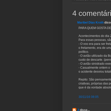
4 comentári
Maribel Dias Kroth
disse
PARA QUEM GOSTA D
Acontecimentos do dia 2
Para essas pessoas, sã
- O voo era para ser fre
o fretamento, era de um
político.
- O avião utilizado da B
custo de descarte. (pe
- O avião sinistrado exe
- Casualmente ontem o c
o acidente desviou total
Repito: São pensamento
criativas, próprias das 
que é da vontade absol
30/11/16 08:05
J
disse...