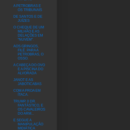
A PETROBRAS E
OS TRIBUNAIS
DE SANTOS E DE
JUÍZES
O CHEQUE DE UM
MILHÃO E AS
DELAÇÕES EM
"NUVEM".
AOS GRINGOS,
FILÉ. PARA A
PETROBRAS, O
OSSO.
A CABEÇA DO OVO
E A PISCINA DO
ALVORADA
JANOT E AS
JABOTICABAS
COM A PROA EM
ÍTACA.
TRUMP, 0 DR.
FANTÁSTICO, E
OS CAVALEIROS
DO ARM...
E SEGUE A
MANIPULAÇÃO
MIDIÁTICA