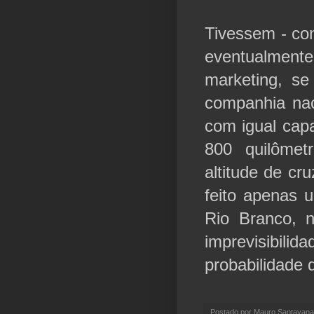
Tivessem - con
eventualmen
marketing, s
companhia nac
com igual cap
800 quilômet
altitude de cr
feito apenas 
Rio Branco, 
imprevisibi
probabilidade 
Postado por
Mauro Santayana