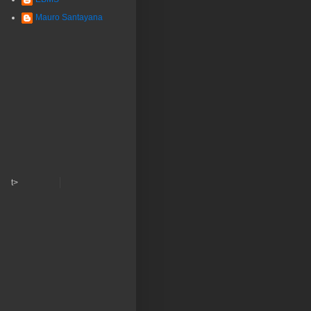
Mauro Santayana
t>