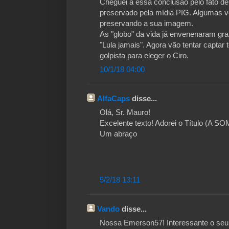
Cheguei à essa conclusão pelo fato de
preservado pela mídia PIG. Algumas 
preservando a sua imagem.
As "globo" da vida já envenenaram gra
"Lula jamais". Agora vão tentar capta
golpista para eleger o Ciro.
10/1/18 04:00
AlfaCaps
disse...
Olá, Sr. Mauro!
Excelente texto! Adorei o Título (A
Um abraço
5/2/18 13:11
Vando
disse...
Nossa Emerson57! Interessante o seu 