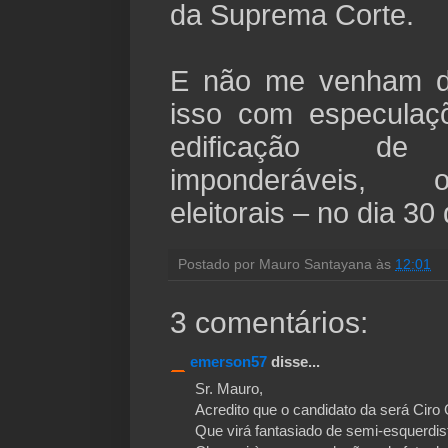
da Suprema Corte.
E não me venham di
isso com especulaç
edificação de
imponderáveis, o
eleitorais – no dia 3
Postado por
Mauro Santayana
às
12:01
3 comentários:
emerson57
disse...
Sr. Mauro,
Acredito que o candidato da será Cir
Que virá fantasiado de semi-esquerdist