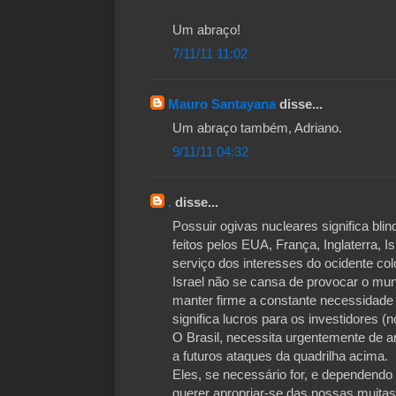
Um abraço!
7/11/11 11:02
Mauro Santayana
disse...
Um abraço também, Adriano.
9/11/11 04:32
.
disse...
Possuir ogivas nucleares significa bli
feitos pelos EUA, França, Inglaterra, 
serviço dos interesses do ocidente col
Israel não se cansa de provocar o mu
manter firme a constante necessidade
significa lucros para os investidores 
O Brasil, necessita urgentemente de 
a futuros ataques da quadrilha acima.
Eles, se necessário for, e dependendo
querer apropriar-se das nossas muitas