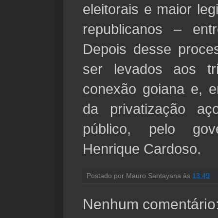
eleitorais e maior le
republicanos – entr
Depois desse proces
ser levados aos t
conexão goiana e, e
da privatização aç
público, pelo go
Henrique Cardoso.
Postado por
Mauro Santayana
às
13:49
Nenhum comentário