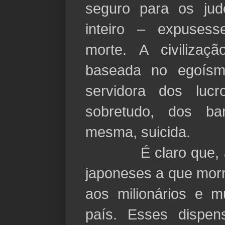
seguro para os ju
inteiro – expuses
morte. A civiliza
baseada no egoís
servidora dos luc
sobretudo, dos ba
mesma, suicida.
É claro que, ao 
japoneses a que morr
aos milionários e mu
país. Esses dispen