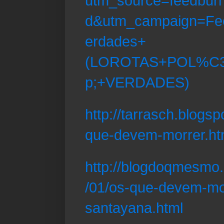
utm_source=feedbur
d&utm_campaign=Fee
erdades+
(LOROTAS+POL%C
p;+VERDADES)
http://tarrasch.blogs
que-devem-morrer.ht
http://blogdoqmesmo.
/01/os-que-devem-mo
santayana.html