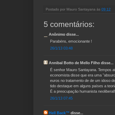
Postado por
Mauro Santayana
às
09:12
5 comentários:
Anônimo disse...
Parabéns, emocionante !
26/1/13 03:48
Annibal Botto de Mello Filho disse...
É senhor Mauro Santayana. Tempos atr
economista disse que era uma "absurd
euros no tratamento de de um idoso d
tido destaque em alguns países a te
É a preocupação humanista neoliberal!
26/1/13 07:45
Hell Back™
disse...