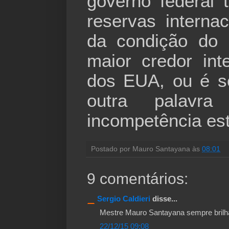
governo federal
reservas interna
da condição do B
maior credor int
dos EUA, ou é s
outra palavr
incompetência e
Postado por
Mauro Santayana
às
08:01
9 comentários:
Sergio Caldieri
disse...
Mestre Mauro Santayana sempre brilh
22/12/15 09:08