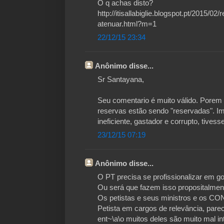
O q achas disto?
http://itisallabiglie.blogspot.pt/2015/0
atenuar.html?m=1
22/12/15 23:34
Anônimo disse...
Sr Santayana,
Seu comentario é muito válido. Porem
reservas estão sendo "reservadas". Im
ineficiente, gastador e corrupto, tives
23/12/15 07:19
Anônimo disse...
O PT precisa se profissionalizar em go
Ou será que fazem isso propositalmen
Os petistas e seus ministros e os
Petista em cargos de relevância, par
ent~\a\o muitos deles são muito mal i