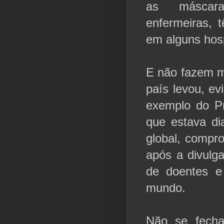
as máscara
enfermeiras, 
em alguns hosp
E não fazem m
país levou, e
exemplo do Pr
que estava di
global, compr
após a divulg
de doentes e
mundo.
Não se fecha