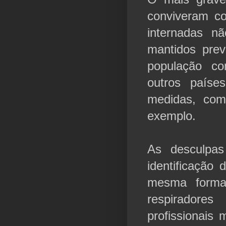
conviveram c
internadas n
mantidos prev
população c
outros país
medidas, com
exemplo.
As desculpas
identificação 
mesma forma
respiradore
profissionais