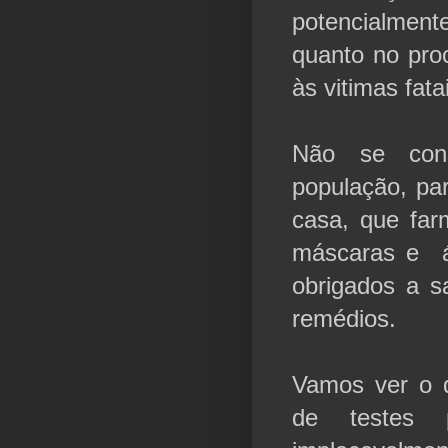
potencialment
quanto no pro
às vitimas fa
Não se con
população, pa
casa, que far
máscaras e ál
obrigados a s
remédios.
Vamos ver o 
de testes 