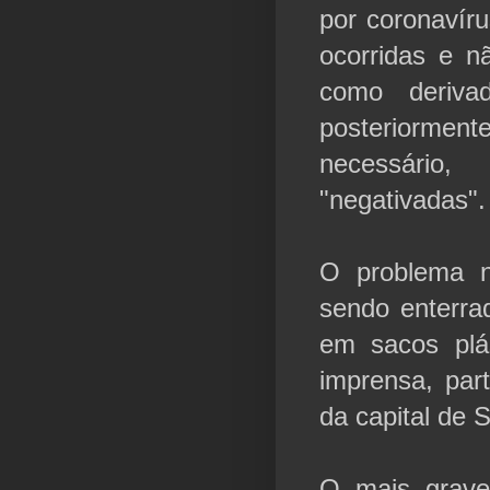
por coronaví
ocorridas e n
como deriva
posteriormen
necessário
"negativadas
O problema 
sendo enterra
em sacos plá
imprensa, par
da capital de 
O mais grave