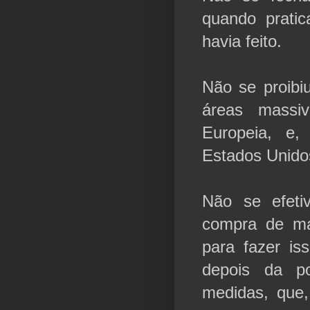
quando prati
havia feito.
Não se proibi
áreas massi
Europeia, e,
Estados Unido
Não se efeti
compra de mat
para fazer is
depois da p
medidas, que