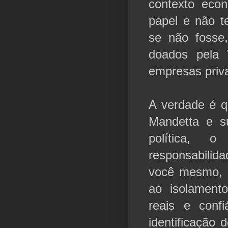
contexto eco
papel e não t
se não fosse
doados pela V
empresas priv
A verdade é q
Mandetta e su
política, 
responsabilid
você mesmo, 
ao isolamento
reais e conf
identificação 