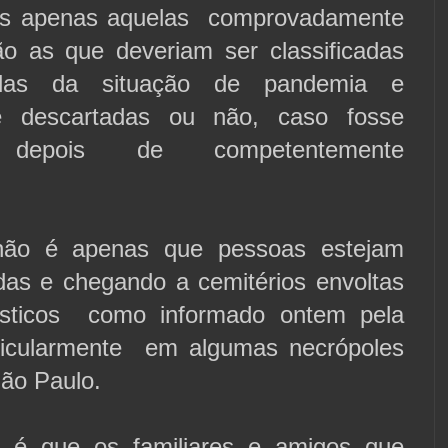
rus apenas aquelas comprovadamente
ão as que deveriam ser classificadas
das da situação de pandemia e
te descartadas ou não, caso fosse
, depois de competentemente
".
não é apenas que pessoas estejam
das e chegando a cemitérios envoltas
sticos como informado ontem pela
ticularmente em algumas necrópoles
São Paulo.
 é que os familiares e amigos que