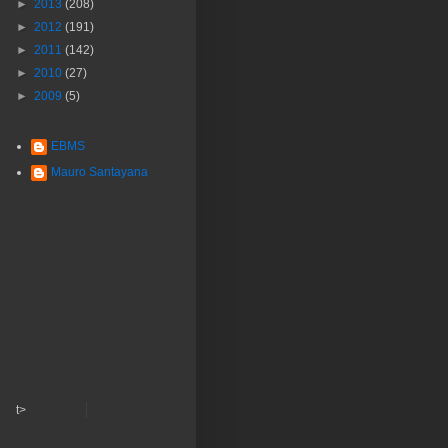
►
2013
(208)
►
2012
(191)
►
2011
(142)
►
2010
(27)
►
2009
(5)
EBMS
Mauro Santayana
t>