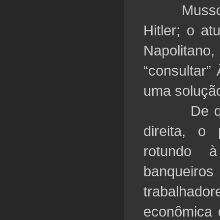
Mussolini
Hitler; o at
Napolitano
“consultar”
uma solução
De qualqu
direita, o
rotundo à
banqueiro
trabalhado
econômica 