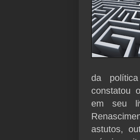
da políti
constatou o
em seu li
Renascimen
astutos, ou