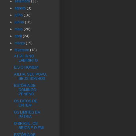
►
setembro
(13)
►
agosto
(3)
►
julho
(16)
►
junho
(16)
►
maio
(20)
►
abril
(24)
►
março
(19)
▼
fevereiro
(18)
A ITÁLIA NO
LABIRINTO
EIS O HOMEM
A ILHA, SEU POVO,
SEUS SONHOS
ESTÓRIA DE
DOMINGO:
VENENO.
OS FATOS DE
ONTEM
OS LIMITES DA
PÁTRIA
O BRASIL, OS
BRICS E O FMI
ESTÓRIA DE