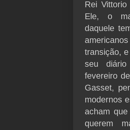
Rei Vittori
Ele, o mai
daquele tem
americano
transição, 
seu diário
fevereiro d
Gasset, pe
modernos e
acham que 
querem m