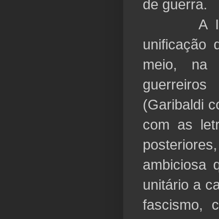
de guerra.
A Itália
unificação
meio, na 
guerreiro
(Garibaldi 
com as letr
posteriores
ambiciosa q
unitário a 
fascismo, 