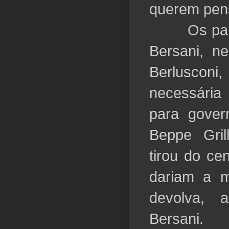
querem pen
Os partid
Bersani, n
Berlusco
necessária
para gover
Beppe Gril
tirou do ce
dariam a m
devolva, 
Bersani.