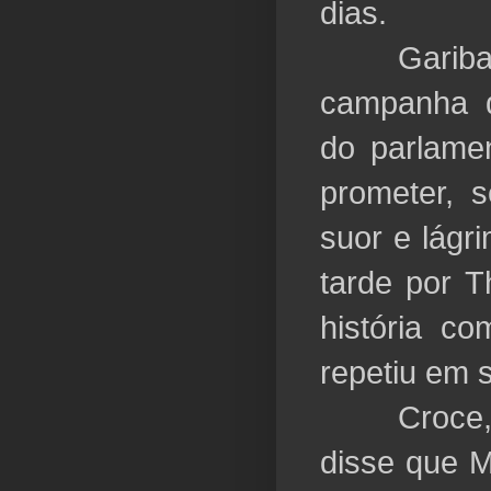
dias.
Garibaldi
campanha d
do parlamen
prometer, s
suor e lágr
tarde por 
história c
repetiu em 
Croce, ao 
disse que M