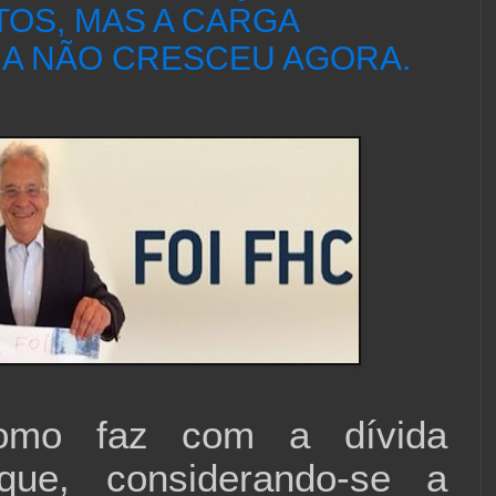
TOS, MAS A CARGA
IA NÃO CRESCEU AGORA.
omo faz com a dívida
 que, considerando-se a