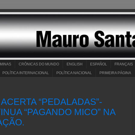
 MINAS
CRÔNICAS DO MUNDO
ENGLISH
ESPAÑOL
FRANÇAIS
POLÍTICA INTERNACIONAL
POLÍTICA NACIONAL
PRIMEIRA PÁGINA
ACERTA “PEDALADAS”-
INUA “PAGANDO MICO” NA
AÇÃO.