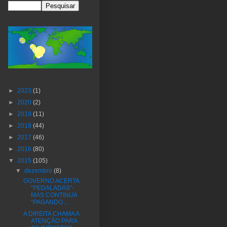
►
2023
(1)
►
2020
(2)
►
2019
(11)
►
2018
(44)
►
2017
(46)
►
2016
(80)
▼
2015
(105)
▼
dezembro
(8)
GOVERNO ACERTA
“PEDALADAS”-
MAS CONTINUA
“PAGANDO ...
A DIREITA CHAMA A
ATENÇÃO PARA