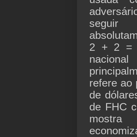
adversári
seguir
absolutam
2 + 2 = 
nacional
principal
refere ao
de dólare
de FHC c
mostr
economi