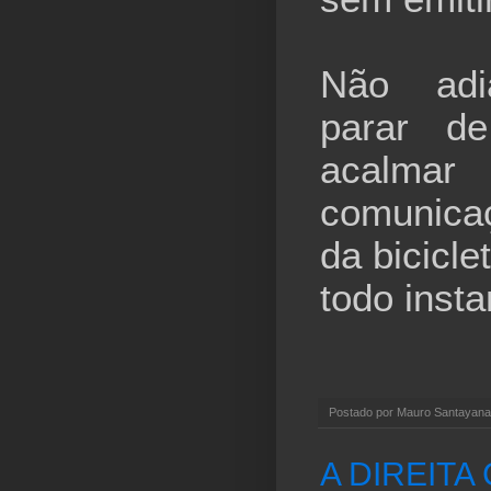
Não adia
parar de
acalmar 
comunica
da bicicle
todo insta
Postado por
Mauro Santayana
A DIREITA