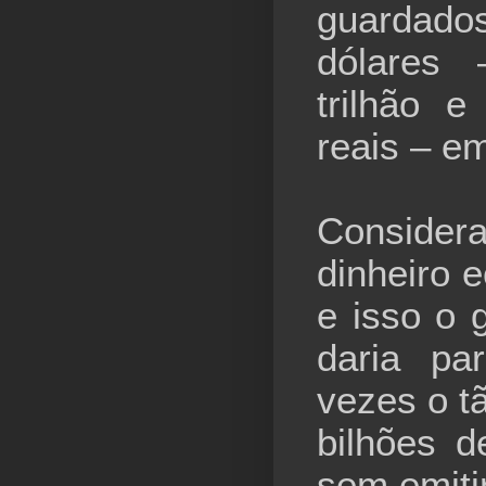
guardado
dólares
trilhão e
reais – em
Consider
dinheiro 
e isso o 
daria pa
vezes o tã
bilhões 
sem emiti