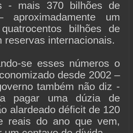
s - mais 370 bilhões de
 – aproximadamente um
 quatrocentos bilhões de
 reservas internacionais.
ando-se esses números o
economizado desde 2002 –
governo também não diz -
ra pagar uma dúzia de
o alardeado déficit de 120
de reais do ano que vem,
r um centavo de dívida.