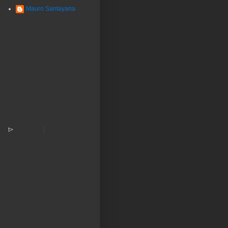
Mauro Santayana
t>