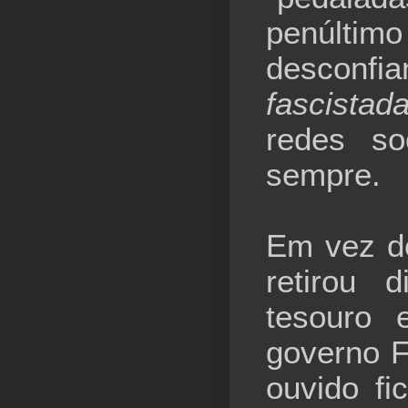
penúlti
desconfia
fascistad
redes so
sempre.
Em vez d
retirou 
tesouro 
governo F
ouvido f