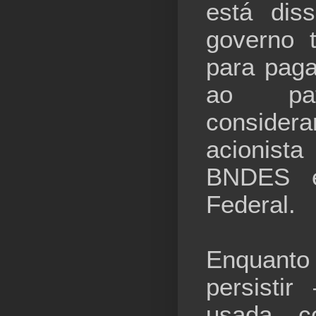
está dis
governo t
para paga
ao pat
consider
acionist
BNDES e
Federal.
Enquanto
persisti
usada c