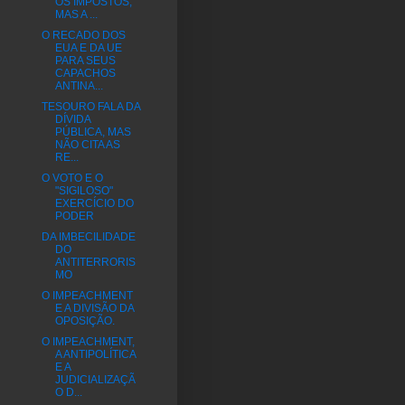
OS IMPOSTOS,
MAS A ...
O RECADO DOS
EUA E DA UE
PARA SEUS
CAPACHOS
ANTINA...
TESOURO FALA DA
DÍVIDA
PÚBLICA, MAS
NÃO CITA AS
RE...
O VOTO E O
"SIGILOSO"
EXERCÍCIO DO
PODER
DA IMBECILIDADE
DO
ANTITERRORIS
MO
O IMPEACHMENT
E A DIVISÃO DA
OPOSIÇÃO.
O IMPEACHMENT,
A ANTIPOLÍTICA
E A
JUDICIALIZAÇÃ
O D...