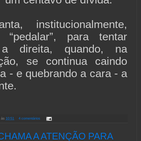
nta, institucionalmente,
 “pedalar”, para tentar
a direita, quando, na
ção, se continua caindo
ta - e quebrando a cara - a
nte.
às
10:51
4 comentários
 CHAMA A ATENÇÃO PARA