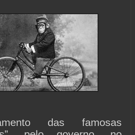
mento das famosas
as”, pelo governo, no