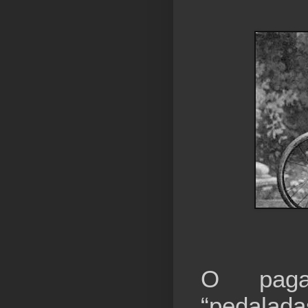
O paga
“pedalad