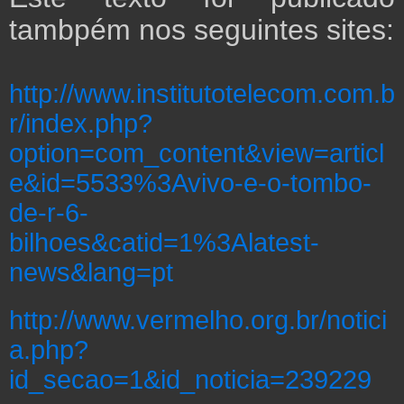
tambpém nos seguintes sites:
http://www.institutotelecom.com.b
r/index.php?
option=com_content&view=articl
e&id=5533%3Avivo-e-o-tombo-
de-r-6-
bilhoes&catid=1%3Alatest-
news&lang=pt
http://www.vermelho.org.br/notici
a.php?
id_secao=1&id_noticia=239229