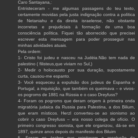
Caro Santayana,:
Entristeceram - me algumas passagens do teu texto,
certamente movidas pela justa indignação contra a política
de Netaniahu e da direita israelense, não obstante
incorretas e prejudiciais à formação de uma boa
consciência política. Fiquei tão aborrecido que precisei
escrever esta mensagem para poder prosseguir nas
minhas atividades atuais.
Pela ordem:
1- Cristo foi judeu e nasceu na Judéia.Não tem nada de
palestino ( filisteus,que viviam no Sul,)
2- Medir o holocausto por sua duração, supostamente
curta, causou-me espanto.
3- Você esqueceu a expulsão dos judeus de Espanha e
Portugal, a inquisição, que também os queimava – e vivos-
os pogroms de 1881 na Rússia e o caso Dreyfuss?
4- Foram os pogroms que deram origem à primeira onda
migratória judaica da Russia para Palestina, a dos Bilium,
que eram místicos. Herzl converteu-se ao sionismo ao
cobrir o caso Dreyfuss – era nosso colega de ofício. O
primeiro congresso sionista, que ele organizou, dá-se em
1897, quinze anos depois do manifesto dos Biluim
5- Foram os árabes que rejeitaram a resolução da