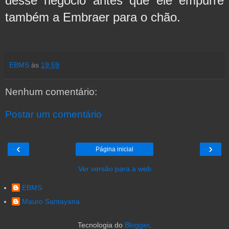
desse negócio antes que ele empurre 
também a Embraer para o chão.       
EBMS
às
19:59
Nenhum comentário:
Postar um comentário
‹
›
Página inicial
Ver versão para a web
EBMS
Mauro Santayana
Tecnologia do
Blogger
.