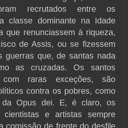
foram recrutados entre os
 classe dominante na Idade
a que renunciassem à riqueza,
isco de Assis, ou se fizessem
s guerras que, de santas nada
omo as cruzadas. Os santos
 com raras exceções, são
políticos contra os pobres, como
 da Opus dei. E, é claro, os
s, cientistas e artistas sempre
a comissão de frente do desfile