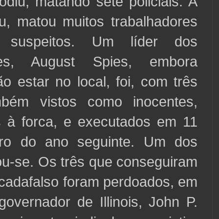
diu, matando sete policiais. A
rou, matou muitos trabalhadores
 suspeitos. Um líder dos
ores, August Spies, embora
o estar no local, foi, com três
mbém vistos como inocentes,
 à forca, e executados em 11
ro do ano seguinte. Um dos
u-se. Os três que conseguiram
cadafalso foram perdoados, em
governador de Illinois, John P.