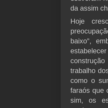
da assim ch
Hoje cres
preocupaçã
baixo”, em
estabelece
construçã
trabalho dos
como o sum
faraós que 
sim, os es