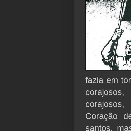
fazia em to
corajosos
corajosos,
Coração d
santos, ma