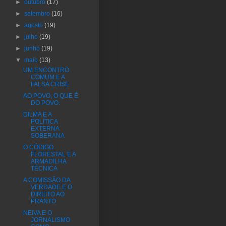
►
outubro
(17)
►
setembro
(16)
►
agosto
(19)
►
julho
(19)
►
junho
(19)
▼
maio
(13)
UM ENCONTRO
COMUM E A
FALSA CRISE
AO POVO, O QUE É
DO POVO.
DILMA E A
POLÍTICA
EXTERNA
SOBERANA
O CÓDIGO
FLORESTAL E A
ARMADILHA
TÉCNICA
A COMISSÃO DA
VERDADE E O
DIREITO AO
PRANTO
NEIVA E O
JORNALISMO