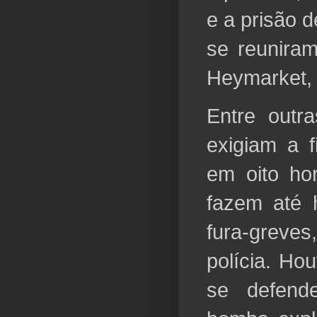
e a prisão 
se reuniram
Heymarket, 
Entre outra
exigiam a f
em oito ho
fazem até 
fura-greves
polícia. Ho
se defen