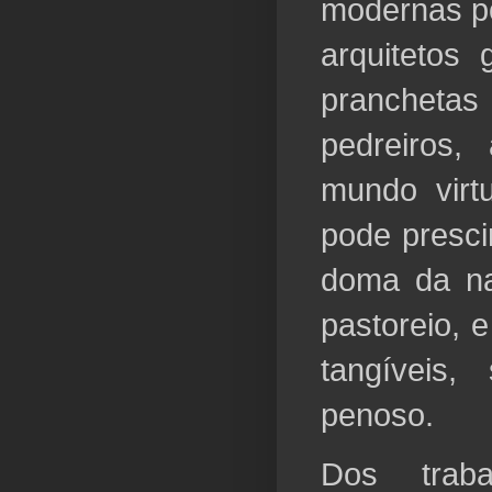
modernas po
arquitetos
prancheta
pedreiros,
mundo virtu
pode presci
doma da na
pastoreio, 
tangíveis,
penoso.
Dos trab