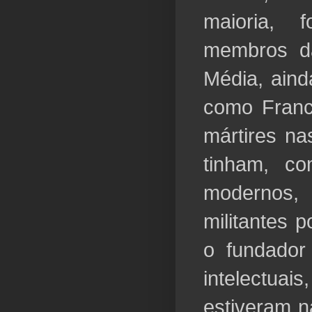
maioria, 
membros da
Média, aind
como Franc
mártires na
tinham, c
modernos,
militantes 
o fundador
intelectuai
estiveram n