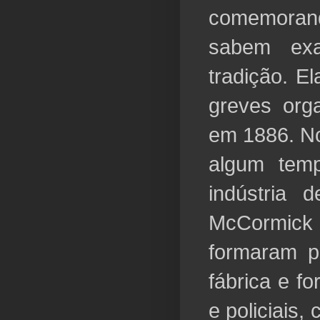
comemorand
sabem exa
tradição. E
greves org
em 1886. No
algum temp
indústria 
McCormick 
formaram p
fábrica e f
e policiais,