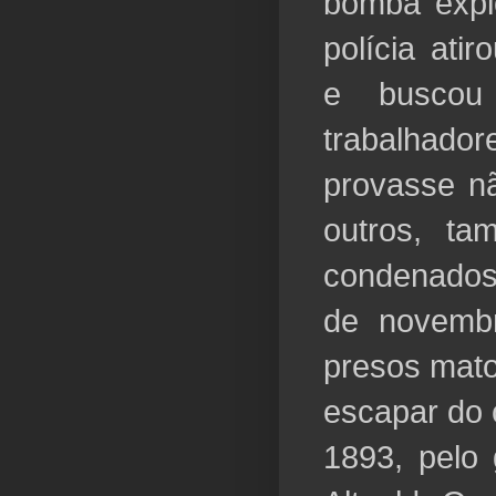
bomba explo
polícia ati
e buscou
trabalhad
provasse nã
outros, ta
condenados
de novemb
presos mato
escapar do 
1893, pelo 