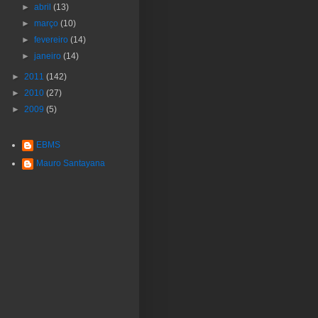
►
abril
(13)
►
março
(10)
►
fevereiro
(14)
►
janeiro
(14)
►
2011
(142)
►
2010
(27)
►
2009
(5)
EBMS
Mauro Santayana