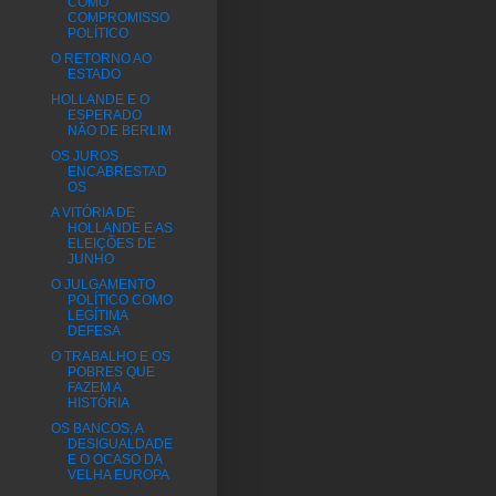
COMO
COMPROMISSO
POLÍTICO
O RETORNO AO
ESTADO
HOLLANDE E O
ESPERADO
NÃO DE BERLIM
OS JUROS
ENCABRESTAD
OS
A VITÓRIA DE
HOLLANDE E AS
ELEIÇÕES DE
JUNHO
O JULGAMENTO
POLÍTICO COMO
LEGÍTIMA
DEFESA
O TRABALHO E OS
POBRES QUE
FAZEM A
HISTÓRIA
OS BANCOS, A
DESIGUALDADE
E O OCASO DA
VELHA EUROPA