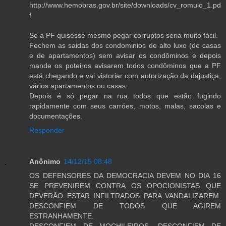
http://www.hemobras.gov.br/site/downloads/cv_romulo_1.pd
f
Se a PF quisesse mesmo pegar corruptos seria muito fácil.
Fechem as saidas dos condominios de alto luxo (de casas
e de apartamentos) sem avisar os condôminos e depois
mande os poteiros avisarem todos condôminos que a PF
está chegando e vai vistoriar com autorização da dajustiça,
vários apartamentos ou casas.
Depois é só pegar na rua todos que estão fugindo
rapidamente com seus carróes, motos, malas, sacolas e
documentações.
Responder
Anônimo
14/12/15 08:48
OS DEFENSORES DA DEMOCRACIA DEVEM NO DIA 16
SE PREVENIREM CONTRA OS OPOCIONISTAS QUE
DEVERÃO ESTAR INFILTRADOS PARA VANDALIZAREM.
DESCONFIEM DE TODOS QUE AGIREM
ESTRANHAMENTE.
DESCONFIEM DE MOCHILEIROS. DESCONFIEM DE