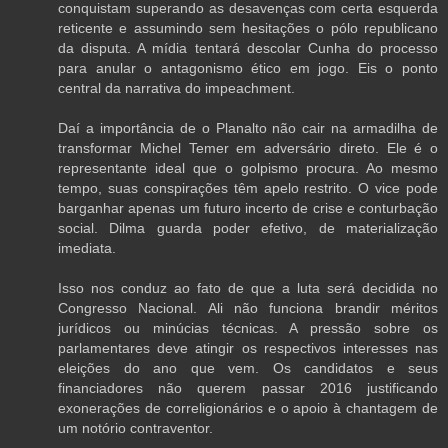
conquistam superando as desavenças com certa esquerda
reticente e assumindo sem hesitações o pólo republicano
da disputa. A mídia tentará descolar Cunha do processo
para anular o antagonismo ético em jogo. Eis o ponto
central da narrativa do impeachment.
Daí a importância de o Planalto não cair na armadilha de
transformar Michel Temer em adversário direto. Ele é o
representante ideal que o golpismo procura. Ao mesmo
tempo, suas conspirações têm apelo restrito. O vice pode
barganhar apenas um futuro incerto de crise e conturbação
social. Dilma guarda poder efetivo, de materialização
imediata.
Isso nos conduz ao fato de que a luta será decidida no
Congresso Nacional. Ali não funciona brandir méritos
jurídicos ou minúcias técnicas. A pressão sobre os
parlamentares deve atingir os respectivos interesses nas
eleições do ano que vem. Os candidatos e seus
financiadores não querem passar 2016 justificando
exonerações de correligionários e o apoio à chantagem de
um notório contraventor.