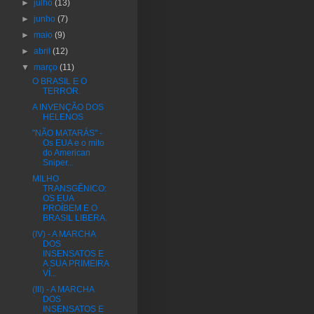
►
julho
(13)
►
junho
(7)
►
maio
(9)
►
abril
(12)
▼
março
(11)
O BRASIL E O
TERROR.
A INVENÇÃO DOS
HELENOS
"NÃO MATARÁS" -
Os EUA e o mito
do American
Sniper...
MILHO
TRANSGÊNICO:
OS EUA
PROÍBEM E O
BRASIL LIBERA.
(IV) - A MARCHA
DOS
INSENSATOS E
A SUA PRIMEIRA
VÍ...
(III) - A MARCHA
DOS
INSENSATOS E