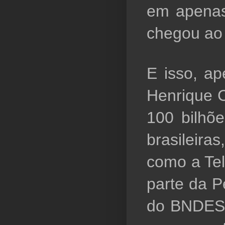
em apenas
chegou ao
E isso, ap
Henrique C
100 bilhõ
brasileiras
como a Tel
parte da P
do BNDES 