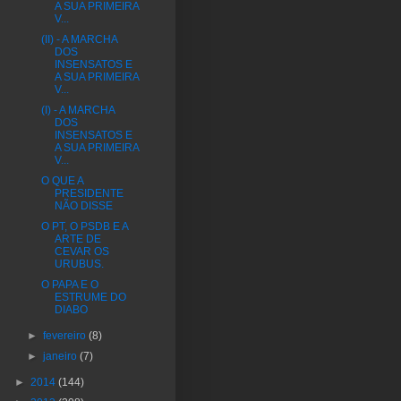
A SUA PRIMEIRA
V...
(II) - A MARCHA
DOS
INSENSATOS E
A SUA PRIMEIRA
V...
(I) - A MARCHA
DOS
INSENSATOS E
A SUA PRIMEIRA
V...
O QUE A
PRESIDENTE
NÃO DISSE
O PT, O PSDB E A
ARTE DE
CEVAR OS
URUBUS.
O PAPA E O
ESTRUME DO
DIABO
►
fevereiro
(8)
►
janeiro
(7)
►
2014
(144)