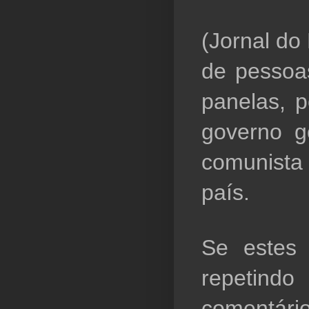
(Jornal do 
de pessoas
panelas, 
governo g
comunista
país.
Se estes b
repetin
comentár