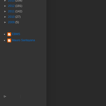
►
2013
(208)
►
2012
(191)
►
2011
(142)
►
2010
(27)
►
2009
(5)
EBMS
Mauro Santayana
t>