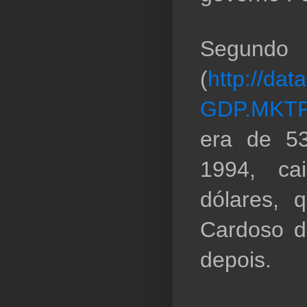
Segund
(
http://dat
GDP.MKTP
era de 53
1994, ca
dólares, 
Cardoso de
depois.