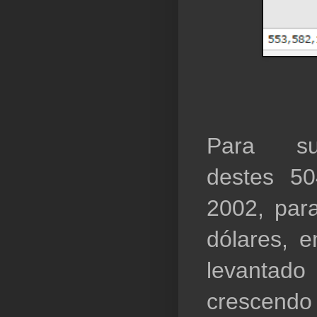
Para subi
destes 50
2002, para
dólares, e
levantad
crescendo