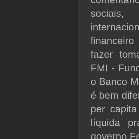
sociais
internac
financeir
fazer tom
FMI - Fund
o Banco Mu
é bem dife
per capita
líquida pr
governo F