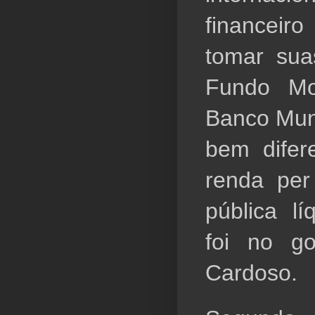
financeir
tomar sua
Fundo Mon
Banco Mund
bem difer
renda per 
pública lí
foi no go
Cardoso.