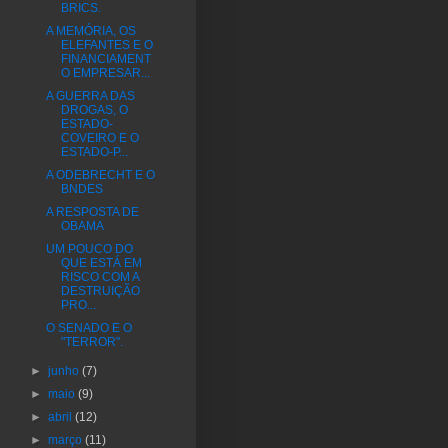
BRICS.
A MEMÓRIA, OS
ELEFANTES E O
FINANCIAMENT
O EMPRESAR...
A GUERRA DAS
DROGAS, O
ESTADO-
COVEIRO E O
ESTADO-P...
A ODEBRECHT E O
BNDES
A RESPOSTA DE
OBAMA
UM POUCO DO
QUE ESTÁ EM
RISCO COM A
DESTRUIÇÃO
PRO...
O SENADO E O
"TERROR".
►
junho
(7)
►
maio
(9)
►
abril
(12)
►
março
(11)