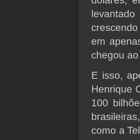
dólares, e
levantad
crescendo
em apenas
chegou ao
E isso, ap
Henrique C
100 bilhõ
brasileiras
como a Tel