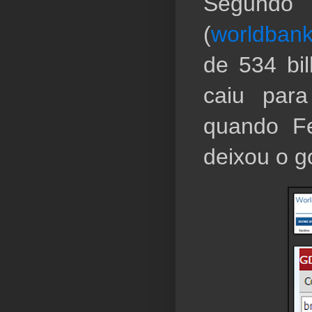
Segund
(
worldban
de 534 bil
caiu para
quando Fe
deixou o g