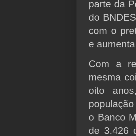
parte da P
do BNDES 
com o pret
e aumentar
Com a ren
mesma cois
oito anos
população 
o Banco Mu
de 3.426 d