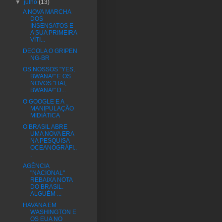
▼
julho
(13)
A NOVA MARCHA
DOS
INSENSATOS E
A SUA PRIMEIRA
VÍTI...
DECOLA O GRIPEN
NG-BR
OS NOSSOS "YES,
BWANA!" E OS
NOVOS "HAI,
BWANA!" D...
O GOOGLE E A
MANIPULAÇÃO
MIDIÁTICA
O BRASIL ABRE
UMA NOVA ERA
NA PESQUISA
OCEANOGRÁFI..
.
AGÊNCIA
"NACIONAL"
REBAIXA NOTA
DO BRASIL.
ALGUÉM ...
HAVANA EM
WASHINGTON E
OS EUA NO