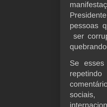
manifesta
Presidente
pessoas q
 ser corru
quebrando 
Se esses b
repetin
comentár
sociais
internac