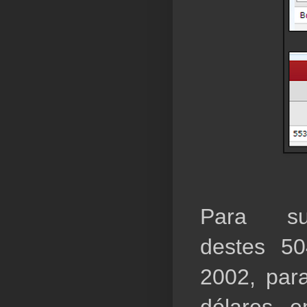
Para subi
destes 50
2002, para