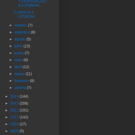
“COOPERAÇÃO”
E A SOBERA...
O JOGO E A
LITURGIA
►
outubro
(7)
►
setembro
(8)
►
agosto
(5)
►
julho
(13)
►
junho
(7)
►
maio
(9)
►
abril
(12)
►
março
(11)
►
fevereiro
(8)
►
janeiro
(7)
►
2014
(144)
►
2013
(208)
►
2012
(191)
►
2011
(142)
►
2010
(27)
►
2009
(5)