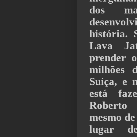
dos ma
desenv
história.
Lava Ja
prender o
milhões 
Suíça, e 
está fa
Roberto 
mesmo de s
lugar de