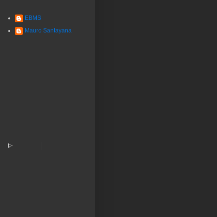
EBMS
Mauro Santayana
t>