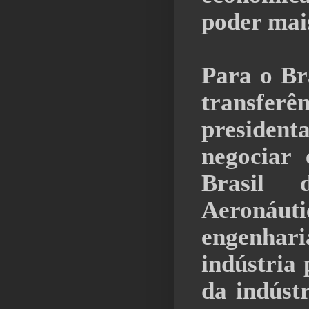
poder mai
Para o Bra
transfer
presiden
negociar
Brasil
Aeronáu
engenhari
indústria 
da indústr