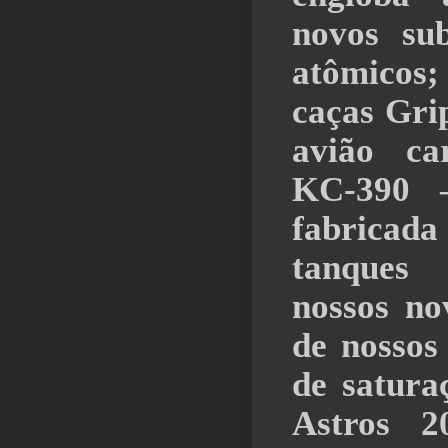
novos su
atômicos
caças Gri
avião ca
KC-390 
fabricada
tanques 
nossos nov
de nossos
de satura
Astros 