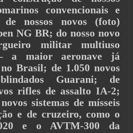
bmarinos convencionais e
; de nossos novos (foto)
pen NG BR; do nosso novo
rgueiro militar multiuso
– a maior aeronave já
 no Brasil; de 1.050 novos
blindados Guarani; de
os rifles de assalto IA-2;
 novos sistemas de mísseis
ção e de cruzeiro, como o
2020 e o AVTM-300 da