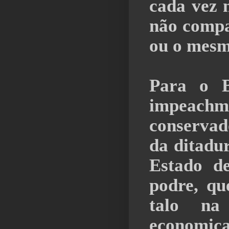
cada vez 
não compa
ou o mesmo
Para o B
impeachm
conservad
da ditadur
Estado de
podre, qu
talo na 
economic