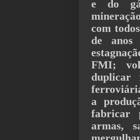
e do gá
mineração
com todos
de anos
estagnaç
FMI; vo
duplicar
ferroviári
a produç
fabricar 
armas, sa
mergulhan