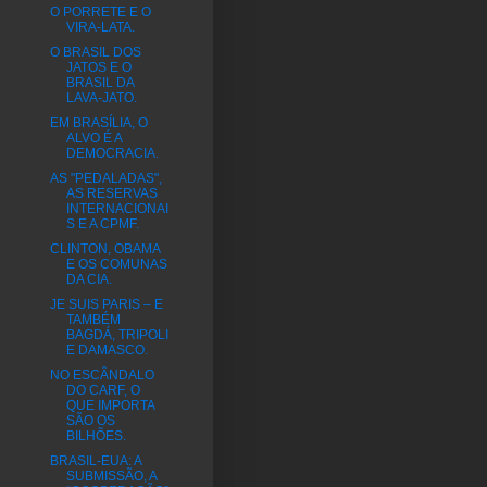
O PORRETE E O
VIRA-LATA.
O BRASIL DOS
JATOS E O
BRASIL DA
LAVA-JATO.
EM BRASÍLIA, O
ALVO É A
DEMOCRACIA.
AS "PEDALADAS",
AS RESERVAS
INTERNACIONAI
S E A CPMF.
CLINTON, OBAMA
E OS COMUNAS
DA CIA.
JE SUIS PARIS – E
TAMBÉM
BAGDÁ, TRIPOLI
E DAMASCO.
NO ESCÂNDALO
DO CARF, O
QUE IMPORTA
SÃO OS
BILHÕES.
BRASIL-EUA: A
SUBMISSÃO, A