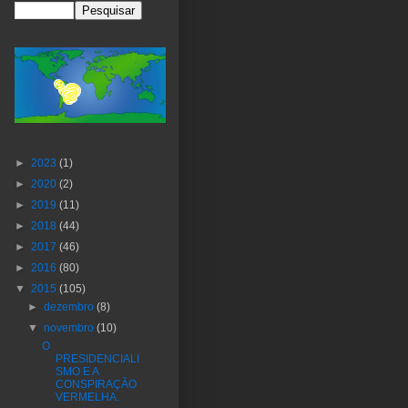
►
2023
(1)
►
2020
(2)
►
2019
(11)
►
2018
(44)
►
2017
(46)
►
2016
(80)
▼
2015
(105)
►
dezembro
(8)
▼
novembro
(10)
O
PRESIDENCIALI
SMO E A
CONSPIRAÇÃO
VERMELHA.