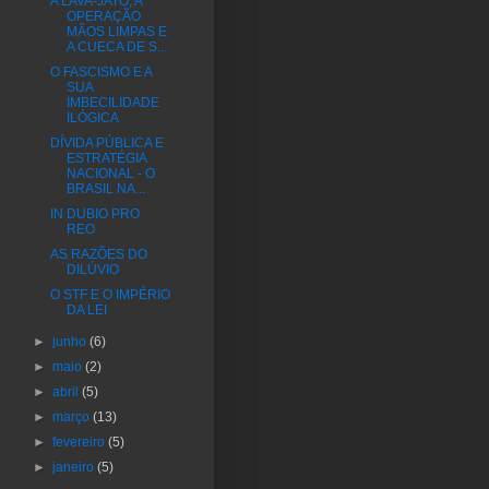
A LAVA-JATO, A
OPERAÇÃO
MÃOS LIMPAS E
A CUECA DE S...
O FASCISMO E A
SUA
IMBECILIDADE
ILÓGICA
DÍVIDA PÚBLICA E
ESTRATÉGIA
NACIONAL - O
BRASIL NA...
IN DUBIO PRO
REO
AS RAZÕES DO
DILÚVIO
O STF E O IMPÉRIO
DA LEI
►
junho
(6)
►
maio
(2)
►
abril
(5)
►
março
(13)
►
fevereiro
(5)
►
janeiro
(5)