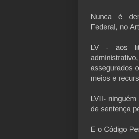
Nunca é dem
Federal, no Art
LV - aos lit
administrat
assegurados o
meios e recurs
LVII- ninguém 
de sentença pe
E o Código Pe