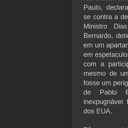
Paulo, declar
se contra a d
Ministro Dia
Bernardo, deti
em um apartam
em espetaculo
com a partic
mesmo de um 
fosse um perig
de Pablo E
inexpugnável f
dos EUA.