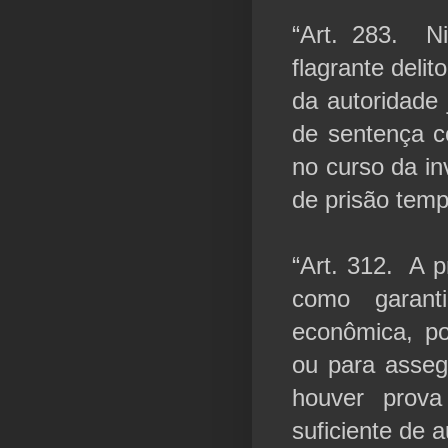
“Art. 283. N
flagrante deli
da autoridade 
de sentença c
no curso da in
de prisão temp
“Art. 312. A p
como garant
econômica, po
ou para asseg
houver prova
suficiente de a