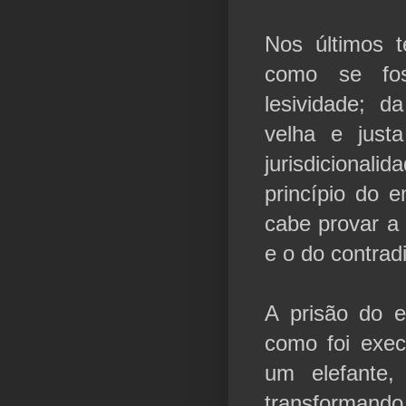
Nos últimos t
como se fos
lesividade; d
velha e just
jurisdicional
princípio do 
cabe provar a 
e o do contradi
A prisão do e
como foi exec
um elefante
transformando,