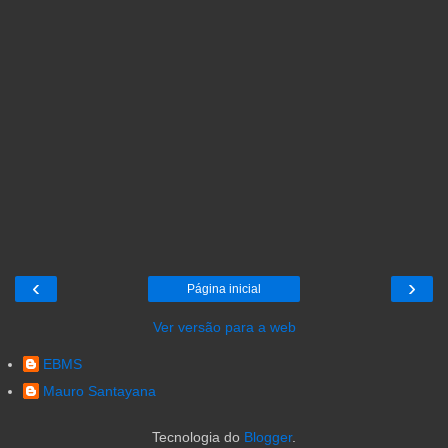
‹
›
Página inicial
Ver versão para a web
EBMS
Mauro Santayana
Tecnologia do
Blogger
.