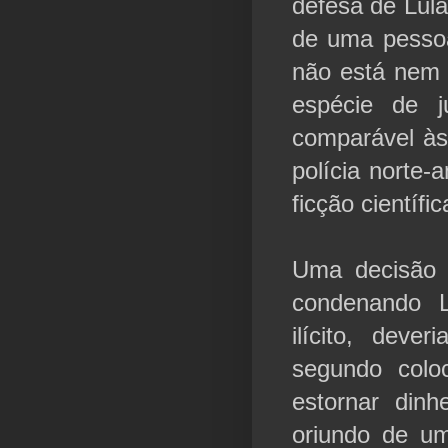
defesa de Lul
de uma pesso
não está nem
espécie de j
comparável às
polícia norte
ficção científi
Uma decisão s
condenando L
ilícito, dev
segundo colo
estornar din
oriundo de um