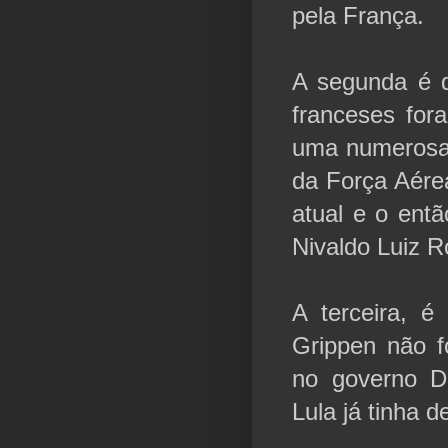
pela França.
A segunda é q
franceses for
uma numerosa 
da Força Aérea
atual e o entã
Nivaldo Luiz R
A terceira, 
Grippen não 
no governo D
Lula já tinha 