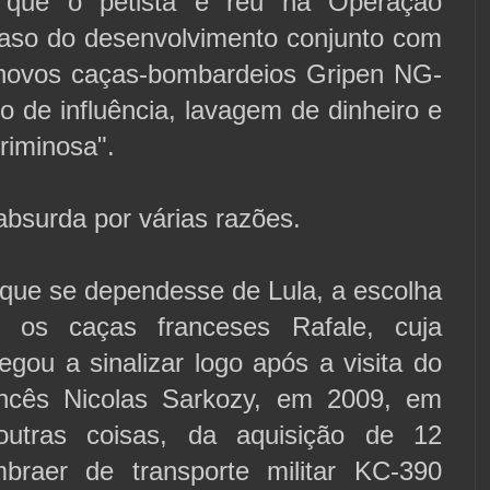
 que o petista é réu na Operação
caso do desenvolvimento conjunto com
novos caças-bombardeios Gripen NG-
co de influência, lavagem de dinheiro e
riminosa".
bsurda por várias razões.
rque se dependesse de Lula, a escolha
re os caças franceses Rafale, cuja
gou a sinalizar logo após a visita do
ancês Nicolas Sarkozy, em 2009, em
 outras coisas, da aquisição de 12
braer de transporte militar KC-390