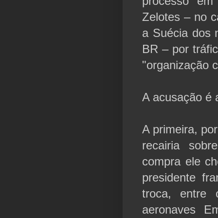
processo em
Zelotes – no 
a Suécia dos 
BR – por tráfi
"organização c
A acusação é a
A primeira, po
recairia sob
compra ele che
presidente fr
troca, entre
aeronaves Em