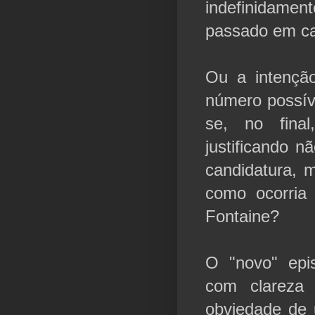
indefinidame
passado em car
Ou a intenção
número possív
se, no fina
justificando 
candidatura, 
como ocorria
Fontaine?
O "novo" epi
com clareza 
obviedade de 