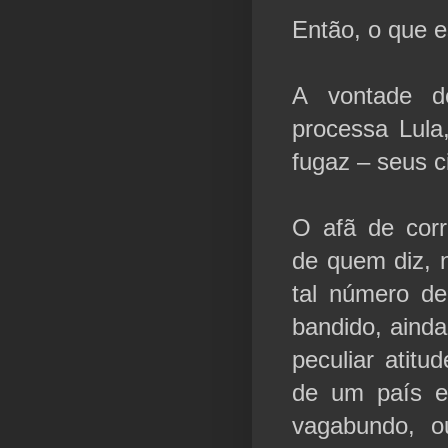
Então, o que e
A vontade d
processa Lula
fugaz – seus 
O afã de corr
de quem diz, 
tal número d
bandido, aind
peculiar atitu
de um país e
vagabundo, o