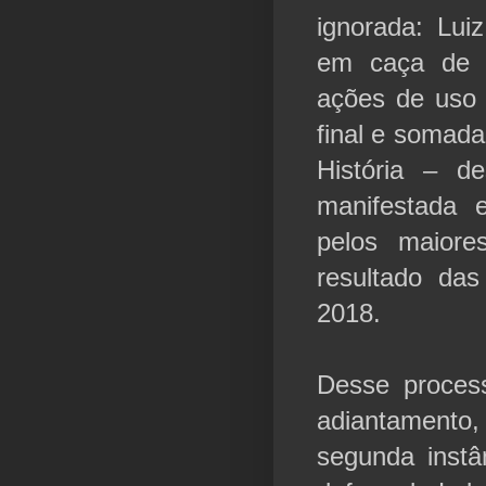
ignorada: Lui
em caça de u
ações de uso p
final e somada
História – de
manifestada 
pelos maiore
resultado das
2018.
Desse proces
adiantamento,
segunda instâ