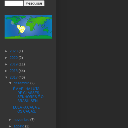
►
2023
(1)
►
2020
(2)
►
2019
(11)
►
2018
(44)
▼
2017
(46)
▼
dezembro
(2)
É A VELHA LUTA
DE CLASSES,
SENHORES.É O
BRASIL SEN...
LULA - A CAÇA E
OS CAÇAS.
►
novembro
(7)
►
agosto
(2)