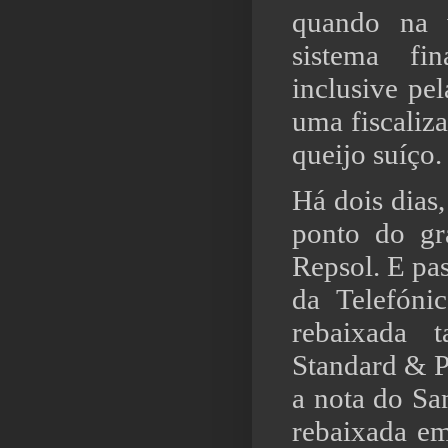
quando na 
sistema fi
inclusive pe
uma fiscaliz
queijo suíço.
Há dois dias
ponto do gr
Repsol. E pas
da Telefóni
rebaixada 
Standard & P
a nota do San
rebaixada em