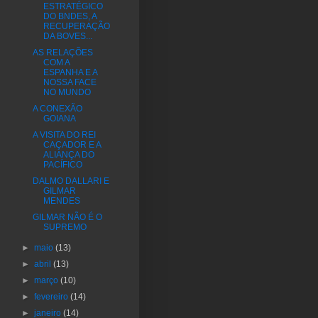
ESTRATÉGICO
DO BNDES, A
RECUPERAÇÃO
DA BOVES...
AS RELAÇÕES
COM A
ESPANHA E A
NOSSA FACE
NO MUNDO
A CONEXÃO
GOIANA
A VISITA DO REI
CAÇADOR E A
ALIANÇA DO
PACÍFICO
DALMO DALLARI E
GILMAR
MENDES
GILMAR NÃO É O
SUPREMO
►
maio
(13)
►
abril
(13)
►
março
(10)
►
fevereiro
(14)
►
janeiro
(14)