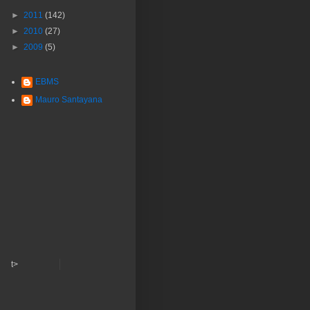
►
2011
(142)
►
2010
(27)
►
2009
(5)
EBMS
Mauro Santayana
t>