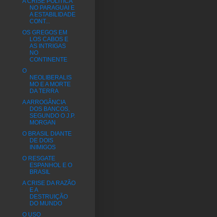
A CRISE POLÍTICA
NO PARAGUAI E
A ESTABILIDADE
CONT...
OS GREGOS EM
LOS CABOS E
AS INTRIGAS
NO
CONTINENTE
O
NEOLIBERALIS
MO E A MORTE
DA TERRA
A ARROGÂNCIA
DOS BANCOS,
SEGUNDO O J.P.
MORGAN
O BRASIL DIANTE
DE DOIS
INIMIGOS
O RESGATE
ESPANHOL E O
BRASIL
A CRISE DA RAZÃO
E A
DESTRUIÇÃO
DO MUNDO
O USO