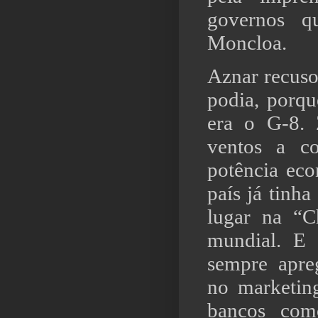
governos q
Moncloa.
Aznar recuso
podia, porq
era o G-8. 
ventos a c
potência ec
país já tinha
lugar na “
mundial. E 
sempre apre
no marketin
bancos com