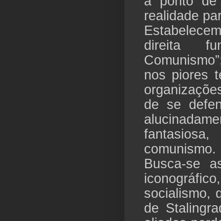
a ponto de
realidade par
Estabelecem
direita f
Comunismo”
nos piores 
organizaçõe
de se defen
alucinadam
fantasiosa
comunismo.
Busca-se as
iconográfi
socialismo,
de Stalingr