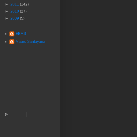
►
2011
(142)
►
2010
(27)
►
2009
(5)
EBMS
Mauro Santayana
t>