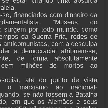
 se estar criando uma absurda
alela.
-se, financiados com dinheiro da
undamentalista, “Museus do
; surgem por todo mundo, como
tempos da Guerra Fria, redes de
s anticomunistas, com a desculpa
der a democracia; atribuem-se,
ente, de forma absolutamente
, cem milhões de mortos ao
sociar, até do ponto de vista
co, o marxismo ao nacional-
 quando, se não fossem a Batalha
ado, em que os Alemães e seus