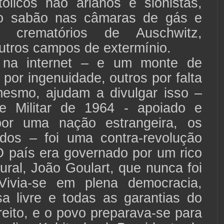
tólicos não arianos e sionistas,
do sabão nas câmaras de gás e
 crematórios de Auschwitz,
utros campos de extermínio.
, na internet – e um monte de
 por ingenuidade, outros por falta
mesmo, ajudam a divulgar isso –
e Militar de 1964 - apoiado e
por uma nação estrangeira, os
dos – foi uma contra-revolução
O país era governado por um rico
rural, João Goulart, que nunca foi
Vivia-se em plena democracia,
a livre e todas as garantias do
reito, e o povo preparava-se para