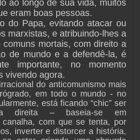
do ao longo de sua vida, muitos
ue eram boas pessoas.
o do Papa, evitando atacar ou
s marxistas, e atribuindo-lhes a
 comuns mortais, com direito a
ão de mundo e a defendê-la, é
nte importante, no momento
s vivendo agora.
irracional do anticomunismo mais
trógrado, em todo o mundo - no
cularmente, está ficando “chic” ser
a direita – baseia-se em
 canalha, com que se tenta, por
s, inverter e distorcer a história,