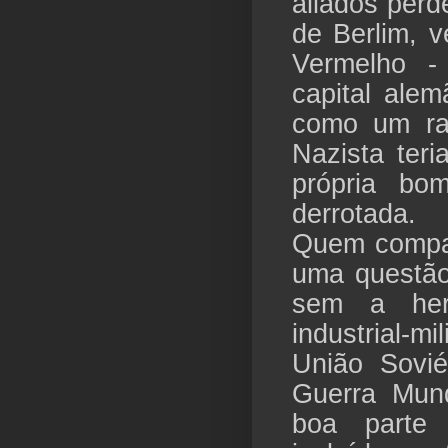
aliados per
de Berlim, v
Vermelho -
capital alem
como um ra
Nazista ter
própria bo
derrotada.
Quem compar
uma questão
sem a heró
industrial-mi
União Sovi
Guerra Mund
boa parte 