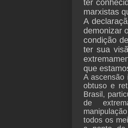
ter conheci
marxistas q
A declaraçã
demonizar o
condição de
ter sua vis
extremame
que estamo
A ascensão 
obtuso e re
Brasil, parti
de extrem
manipulação
todos os meio