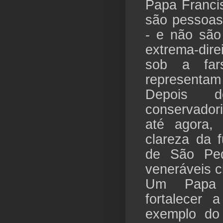
Papa Franci
são pessoas
- e não são
extrema-dire
sob a fars
representam 
Depois 
conservador
até agora
clareza da 
de São Ped
veneráveis c
Um Papa m
fortalecer 
exemplo do 