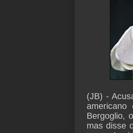
(JB) - Acus
americano 
Bergoglio, 
mas disse q