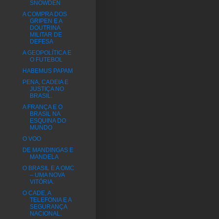
SNOWDEN
A COMPRA DOS
GRIPEN E A
DOUTRINA
MILITAR DE
DEFESA
A GEOPOLÍTICA E
O FUTEBOL
HABEMUS PAPAM
PENA, CADEIA E
JUSTIÇA NO
BRASIL.
A FRANÇA E O
BRASIL NA
ESQUINA DO
MUNDO
O VOO
DE MANDINGAS E
MANDELA
O BRASIL E A OMC
– UMA NOVA
VITÓRIA.
O CADE, A
TELEFONIA E A
SEGURANÇA
NACIONAL.