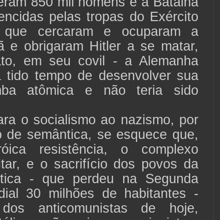
deram 850 mil homens e a Batalha
encidas pelas tropas do Exército
 que cercaram e ocuparam a
ã e obrigaram Hitler a se matar,
to, em seu covil - a Alemanha
ia tido tempo de desenvolver sua
mba atômica e não teria sido
a o socialismo ao nazismo, por
 de semântica, se esquece que,
ica resistência, o complexo
litar, e o sacrifício dos povos da
ética - que perdeu na Segunda
ial 30 milhões de habitantes -
dos anticomunistas de hoje,