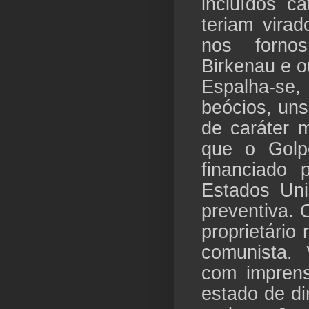
incluídos ca
teriam vira
nos fornos
Birkenau e o
Espalha-se
beócios, uns
de caráter 
que o Golp
financiado 
Estados Uni
preventiva. 
proprietário 
comunista. 
com imprens
estado de di