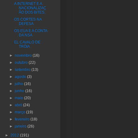
A INTERNET E A
NACIONALIZAÇ
ÃO DOS BITES.
OS CORTES NA
DEFESA
OS EUA E A CONTA
DA NSA
EL CAVALO DE
TRÓIA
►
novembro
(16)
►
outubro
(22)
►
setembro
(13)
►
agosto
(3)
►
julho
(16)
►
junho
(16)
►
maio
(20)
►
abril
(24)
►
março
(19)
►
fevereiro
(18)
►
janeiro
(26)
►
2012
(191)