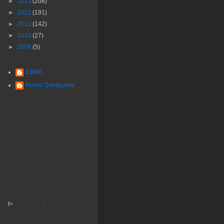
►
2013
(208)
►
2012
(191)
►
2011
(142)
►
2010
(27)
►
2009
(5)
EBMS
Mauro Santayana
t>