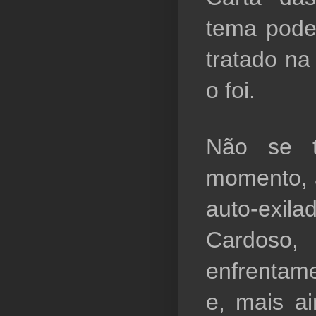
tema poder
tratado na
o foi.     
Não se te
momento, 
auto-exil
Cardoso,
enfrentame
e, mais a