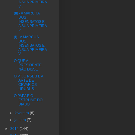
A SUA PRIMEIRA
V...
(II) - A MARCHA
DOS
INSENSATOS E
A SUA PRIMEIRA
V...
(I) - A MARCHA
DOS
INSENSATOS E
A SUA PRIMEIRA
V...
O QUE A
PRESIDENTE
NÃO DISSE
O PT, O PSDB E A
ARTE DE
CEVAR OS
URUBUS.
O PAPA E O
ESTRUME DO
DIABO
►
fevereiro
(8)
►
janeiro
(7)
►
2014
(144)