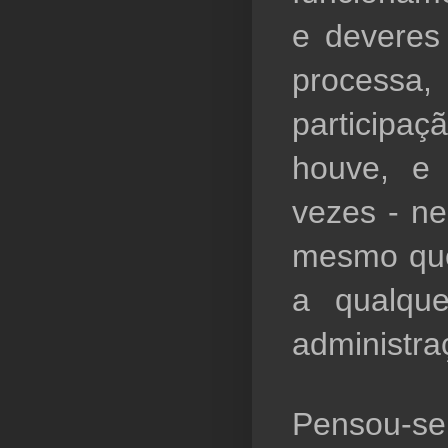
e deveres
processa
participa
houve, e 
vezes - ne
mesmo que 
a qualque
administraç
Pensou-s