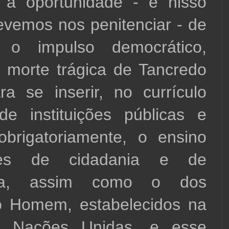
 a oportunidade - e nisso 
emos nos penitenciar - de 
r o impulso democrático, 
 morte trágica de Tancredo 
a se inserir, no currículo 
e instituições públicas e 
obrigatoriamente, o ensino 
es de cidadania e de 
ia, assim como o dos 
o Homem, estabelecidos na 
s Nações Unidas, e esse 