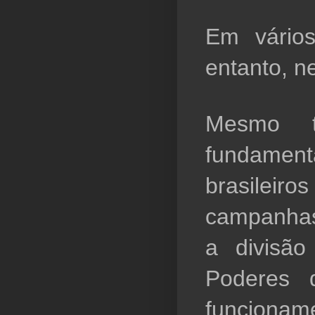
Em vários
entanto, n
Mesmo tr
fundamen
brasileiro
campanhas f
a divisão
Poderes 
funcioname