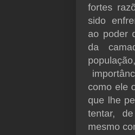
fortes raz
sido enfr
ao poder d
da camad
populaçã
 importânc
como ele o
que lhe pe
tentar, d
mesmo com