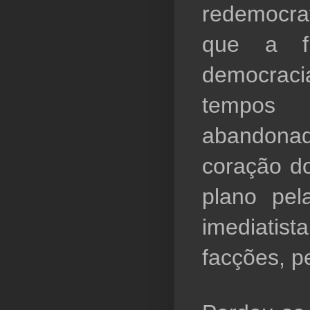
redemocrati
que a fl
democrac
tempos
abandonada
coração do
plano pel
imediatis
facções, p