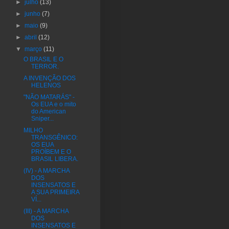
►
julho
(13)
►
junho
(7)
►
maio
(9)
►
abril
(12)
▼
março
(11)
O BRASIL E O
TERROR.
A INVENÇÃO DOS
HELENOS
"NÃO MATARÁS" -
Os EUA e o mito
do American
Sniper...
MILHO
TRANSGÊNICO:
OS EUA
PROÍBEM E O
BRASIL LIBERA.
(IV) - A MARCHA
DOS
INSENSATOS E
A SUA PRIMEIRA
VÍ...
(III) - A MARCHA
DOS
INSENSATOS E