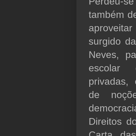
Perdeu-se
também dev
aproveita
surgido da
Neves, par
escolar  d
privadas, 
de noçõ
democrac
Direitos d
Carta da