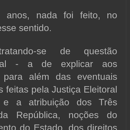
 anos, nada foi feito, no 
esse sentido.
atando-se de questão 
tal - a de explicar aos 
s para além das eventuais 
eitas pela Justiça Eleitoral 
 e a atribuição dos Três 
da República, noções do 
nto do Estado, dos direitos 