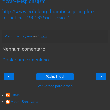
ficcao-e-espionagem
http://www.pcdob.org.br/noticia_print.php?
id_noticia=190162&id_secao=1
Mauro Santayana
às
13:20
Nenhum comentário:
Postar um comentário
‹
›
Página inicial
Ver versão para a web
EBMS
Mauro Santayana