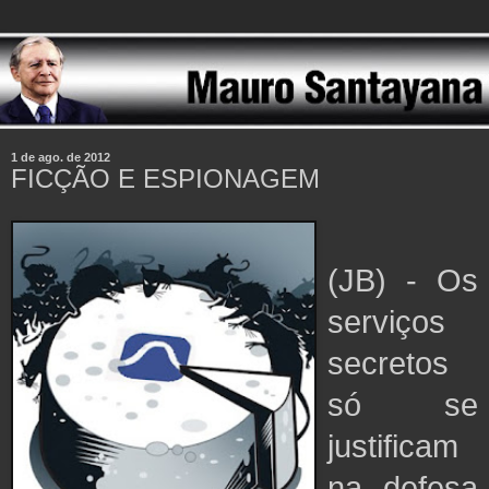
1 de ago. de 2012
FICÇÃO E ESPIONAGEM
(JB) - Os
serviços
secretos
só se
justificam
na defesa