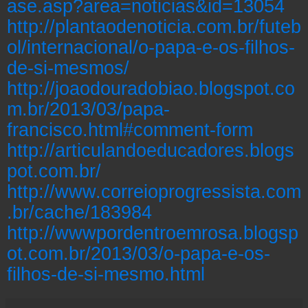
ase.asp?area=noticias&id=13054
http://plantaodenoticia.com.br/futeb
ol/internacional/o-papa-e-os-filhos-
de-si-mesmos/
http://joaodouradobiao.blogspot.co
m.br/2013/03/papa-
francisco.html#comment-form
http://articulandoeducadores.blogs
pot.com.br/
http://www.correioprogressista.com
.br/cache/183984
http://wwwpordentroemrosa.blogsp
ot.com.br/2013/03/o-papa-e-os-
filhos-de-si-mesmo.html