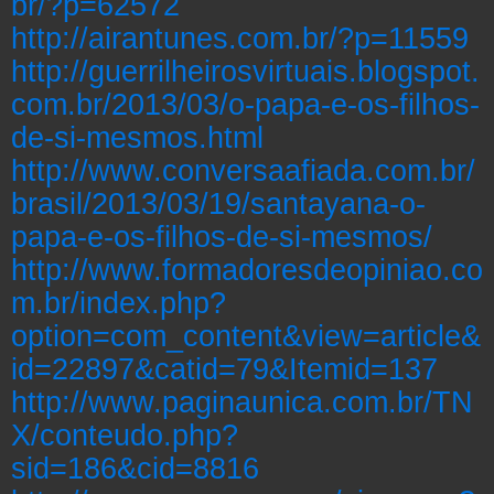
br/?p=62572
http://airantunes.com.br/?p=11559
http://guerrilheirosvirtuais.blogspot.
com.br/2013/03/o-papa-e-os-filhos-
de-si-mesmos.html
http://www.conversaafiada.com.br/
brasil/2013/03/19/santayana-o-
papa-e-os-filhos-de-si-mesmos/
http://www.formadoresdeopiniao.co
m.br/index.php?
option=com_content&view=article&
id=22897&catid=79&Itemid=137
http://www.paginaunica.com.br/TN
X/conteudo.php?
sid=186&cid=8816