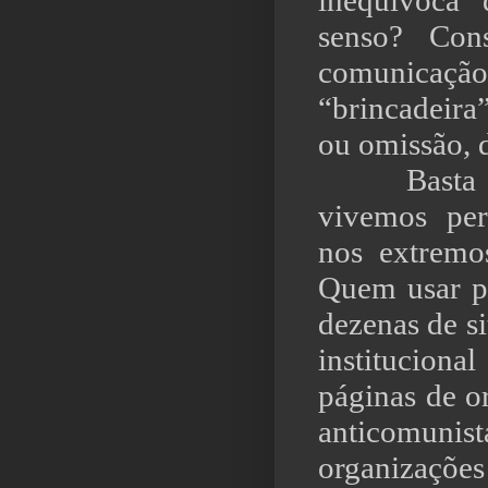
inequívoca
senso? Cons
comunica
“brincadeira
ou omissão, 
Bast
vivemos per
nos extremos
Quem usar p
dezenas de s
instituciona
páginas de or
anticomunis
organizações