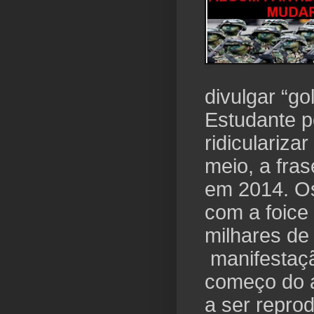
divulgar “g
Estudante 
ridiculariza
meio, a fra
em 2014. Os
com a foice
milhares de
manifestaçã
começo do 
a ser reprod