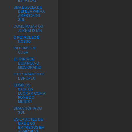
ESTRELAS.
UMA ESCOLA DE
DEFESA PARA A
AMÉRICA DO
SUL
COMO MATAR OS
JORNALISTAS
O PETRÓLEO É
NOSSO
INFERNO EM
CUBA
ESTÓRIA DE
DOMINGO-O
MISSIONÁRIO
O DESABAMENTO
EUROPEU
COMO OS
BANCOS
LUCRAM COM A
FOME DO
MUNDO
UMA VITÓRIA DO
SUL
OS CAIXOTES DE
EIKE E OS
EMPREGOS EM
ALGECIRAS