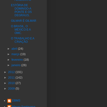
ESTÓRIA DE
DOMINGO-A
PONTE E OS
DEGRAUS.
GILMAR É GILMAR
O BRASIL, O
MÉXICO E A
OMC.
O TRABALHO E A
CRIAÇÃO
►
abril
(24)
►
março
(19)
►
fevereiro
(18)
►
janeiro
(26)
►
2012
(191)
►
2011
(142)
►
2010
(27)
►
2009
(5)
EBMS
Mauro Santayana