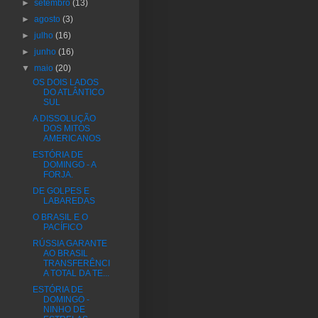
►
setembro
(13)
►
agosto
(3)
►
julho
(16)
►
junho
(16)
▼
maio
(20)
OS DOIS LADOS
DO ATLÂNTICO
SUL
A DISSOLUÇÃO
DOS MITOS
AMERICANOS
ESTÓRIA DE
DOMINGO - A
FORJA.
DE GOLPES E
LABAREDAS
O BRASIL E O
PACÍFICO
RÚSSIA GARANTE
AO BRASIL
TRANSFERÊNCI
A TOTAL DA TE...
ESTÓRIA DE
DOMINGO -
NINHO DE