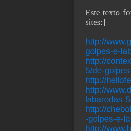
Este texto f
sites:]
http://www.
golpes-e-la
http://conte
5/de-golpes
http://heli
http://www.
labaredas-
http://cheb
-golpes-e-la
http://www.