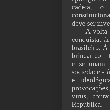
cadeia, o
constitucion
deve ser inve
A volta da
conquista, á
brasileiro. À
brincar com 
e se unam o
sociedade - 
e ideológi
provocações
vírus, cont
República.