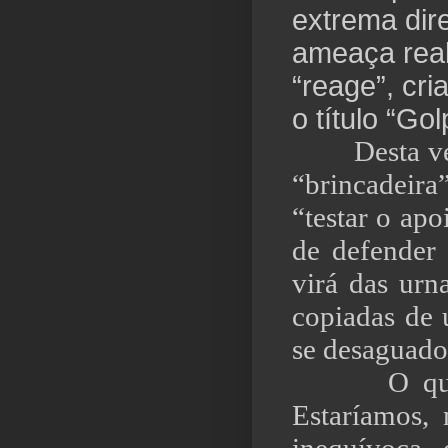
extrema dir
ameaça real
“reage”, cr
o título “Gol
Desta vez, 
“brincadeira
“testar o apo
de defender
virá das urn
copiadas de u
se desaguado
O que est
Estaríamos, 