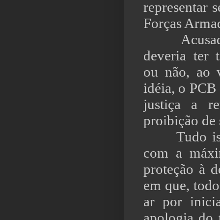
representar 
Forças Armad
Acusado de
deveria ter 
ou não, ao 
idéia, o PCB
justiça a r
proibição de 
Tudo isso 
com a máxim
proteção à 
em que, todos
ar por inici
apologia do 