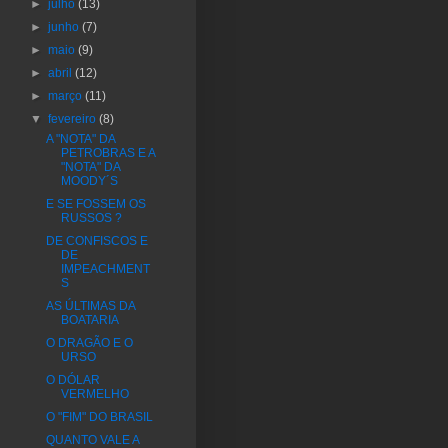
►
julho
(13)
►
junho
(7)
►
maio
(9)
►
abril
(12)
►
março
(11)
▼
fevereiro
(8)
A "NOTA" DA
PETROBRAS E A
"NOTA" DA
MOODY´S
E SE FOSSEM OS
RUSSOS ?
DE CONFISCOS E
DE
IMPEACHMENT
S
AS ÚLTIMAS DA
BOATARIA
O DRAGÃO E O
URSO
O DÓLAR
VERMELHO
O "FIM" DO BRASIL
QUANTO VALE A