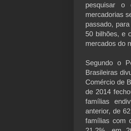
pesquisar o
mercadorias s
passado, para
50 bilhões, e 
mercados do m
Segundo o Pe
Brasileiras di
Comércio de B
de 2014 fecho
famílias end
anterior, de 
famílias com 
21,2%, em 2