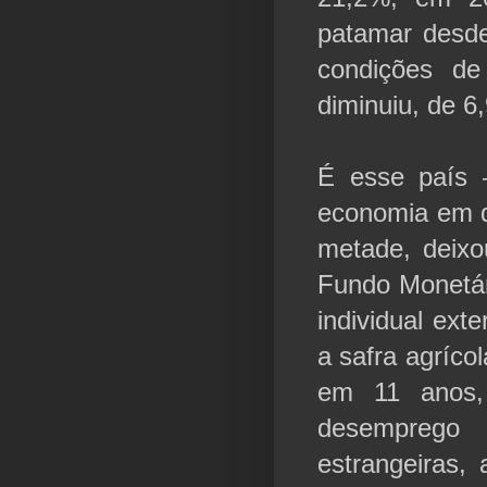
patamar desde
condições d
diminuiu, de 6
É esse país
economia em q
metade, deixo
Fundo Monetári
individual ext
a safra agríco
em 11 anos
desemprego
estrangeiras,