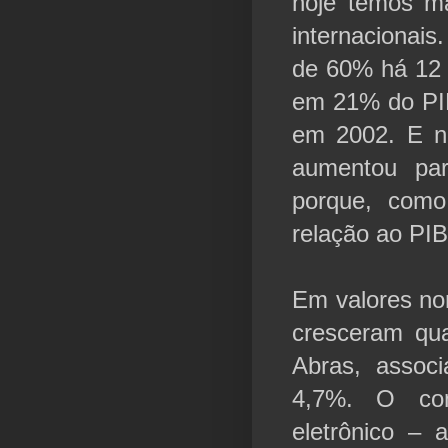
hoje temos m
internacionais
de 60% há 12 
em 21% do PIB
em 2002. E nã
aumentou pa
porque, como
relação ao PI
Em valores no
cresceram qu
Abras, assoc
4,7%. O co
eletrônico –