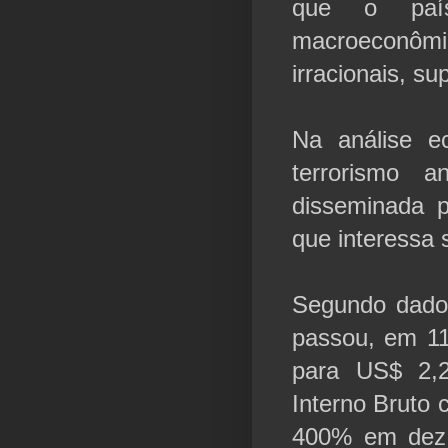
que o país
macroeconômic
irracionais, su
Na análise 
terrorismo a
disseminada p
que interessa 
Segundo dados
passou, em 11
para US$ 2,2
Interno Bruto 
400% em dez 