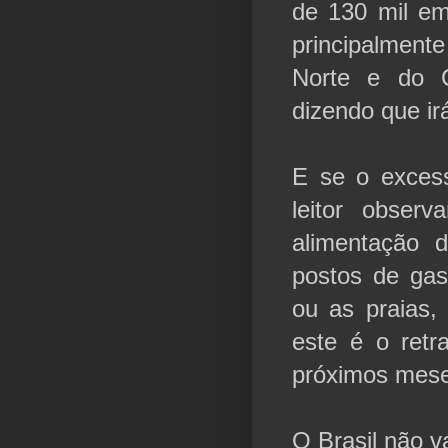
de 130 mil em
principalment
Norte e do 
dizendo que ir
E se o exces
leitor obser
alimentação 
postos de gas
ou as praias, 
este é o retr
próximos mes
O Brasil não v