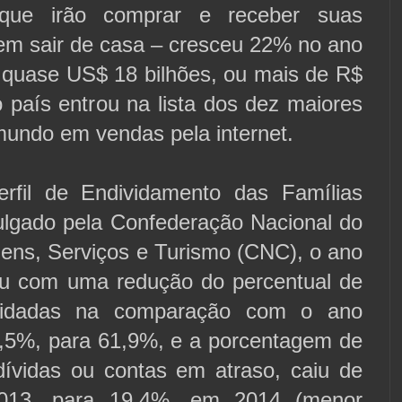
 que irão comprar e receber suas
em sair de casa – cresceu 22% no ano
 quase US$ 18 bilhões, ou mais de R$
o país entrou na lista dos dez maiores
undo em vendas pela internet.
rfil de Endividamento das Famílias
vulgado pela Confederação Nacional do
ens, Serviços e Turismo (CNC), o ano
u com uma redução do percentual de
ividadas na comparação com o ano
62,5%, para 61,9%, e a porcentagem de
dívidas ou contas em atraso, caiu de
013, para 19,4%, em 2014 (menor