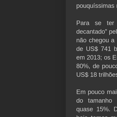
pouquíssimas
Para se ter
decantado” pel
não chegou a 
de US$ 741 bi
em 2013; os E
80%, de pouco
US$ 18 trilhõe
Em pouco mai
do tamanho 
quase 15%. D