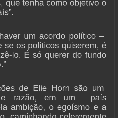
s, que tenha como objetivo o
ís”.
haver um acordo político –
e se os políticos quiserem, é
azê-lo. É só querer do fundo
.”
ções de Elie Horn são um
 de razão, em um país
ela ambição, o egoísmo e a
ão, caminhando celeremente