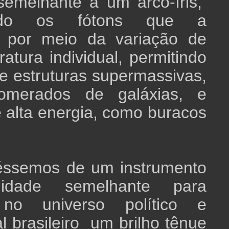
semelhante a um arco-íris,
cando os fótons que a
 por meio da variação de
atura individual, permitindo
e estruturas supermassivas,
omerados de galáxias, e
 alta energia, como buracos
éssemos de um instrumento
idade semelhante para
, no universo político e
l brasileiro um brilho tênue