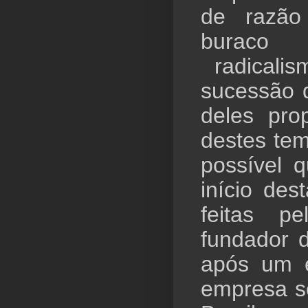
de razão 
buraco
radicalis
sucessão 
deles pro
destes tem
possível q
início de
feitas p
fundador d
após um e
empresa so