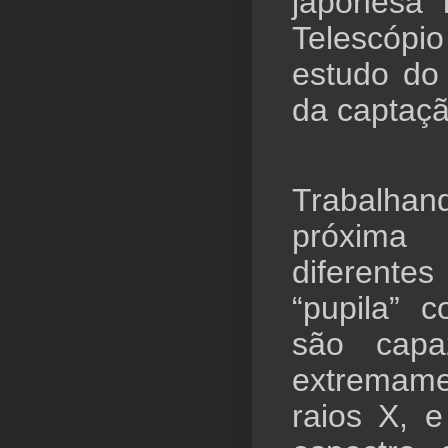
japonesa 
Telescóp
estudo do
da captaçã
Trabalha
próxima
diferent
“pupila” 
são capaz
extremame
raios X, 