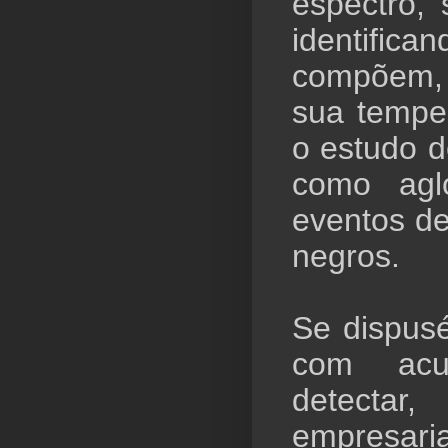
espectro, 
identifi
compõem,
sua temper
o estudo d
como agl
eventos de
negros.
Se dispus
com acu
detectar
empresaria