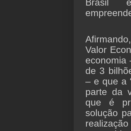
Brasil
empreende
Afirmando
Valor Econ
economia 
de 3 bilhõ
– e que a 
parte da 
que é pr
solução pa
realizaçã