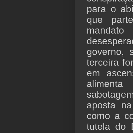
para o a
que part
mandato
desesper
governo,
terceira fo
em ascen
alimenta
sabotage
aposta na
como a co
tutela do