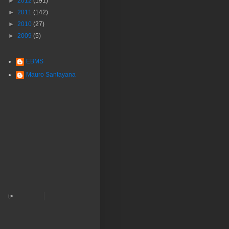
►
2012
(191)
►
2011
(142)
►
2010
(27)
►
2009
(5)
EBMS
Mauro Santayana
t>