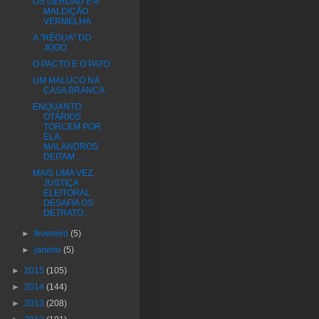
OS GERDAU E A
MALDIÇÃO
VERMELHA
A "RÉGUA" DO
JOGO
O PACTO E O PATO
UM MALUCO NA
CASA BRANCA.
ENQUANTO
OTÁRIOS
TORCEM POR
ELA,
MALANDROS
DEITAM ...
MAIS UMA VEZ,
JUSTIÇA
ELEITORAL
DESAFIA OS
DETRATO...
►
fevereiro
(5)
►
janeiro
(5)
►
2015
(105)
►
2014
(144)
►
2013
(208)