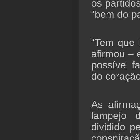
os partido
“bem do pa
“Tem que 
afirmou – 
possível f
do coração
As afirma
lampejo
dividido p
conspiraç