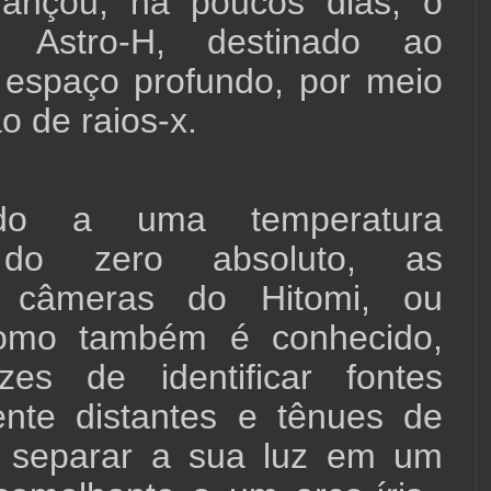
lançou, há poucos dias, o
io Astro-H, destinado ao
 espaço profundo, por meio
o de raios-x.
ndo a uma temperatura
 do zero absoluto, as
es câmeras do Hitomi, ou
como também é conhecido,
es de identificar fontes
nte distantes e tênues de
e separar a sua luz em um