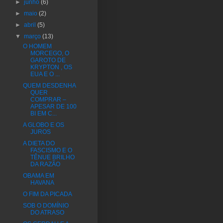
►
junho
(6)
►
maio
(2)
►
abril
(5)
▼
março
(13)
O HOMEM
MORCEGO, O
GAROTO DE
KRYPTON , OS
EUA E O ...
QUEM DESDENHA
QUER
COMPRAR –
APESAR DE 100
BI EM C...
A GLOBO E OS
JUROS
A DIETA DO
FASCISMO E O
TÊNUE BRILHO
DA RAZÃO
OBAMA EM
HAVANA
O FIM DA PICADA
SOB O DOMÍNIO
DO ATRASO