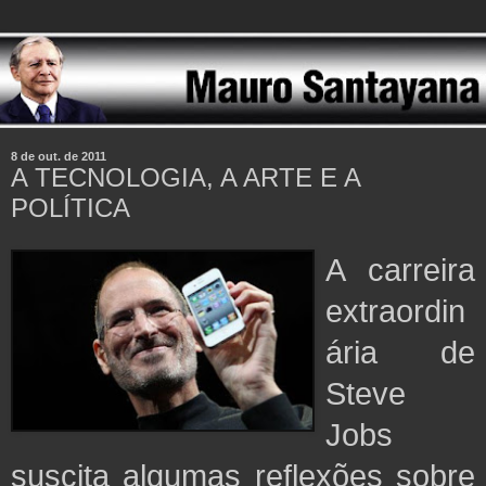
8 de out. de 2011
A TECNOLOGIA, A ARTE E A
POLÍTICA
A carreira
extraordin
ária de
Steve
Jobs
suscita algumas reflexões sobre