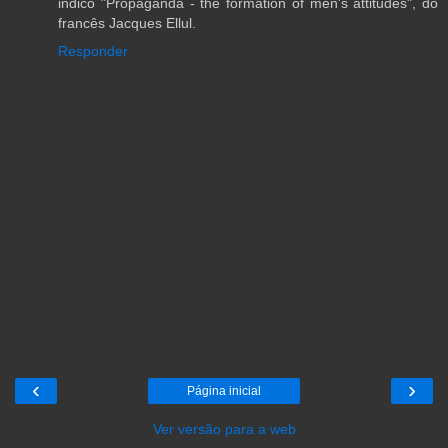
indico "Propaganda - the formation of men's attitudes", do
francês Jacques Ellul.
Responder
‹
›
Página inicial
Ver versão para a web