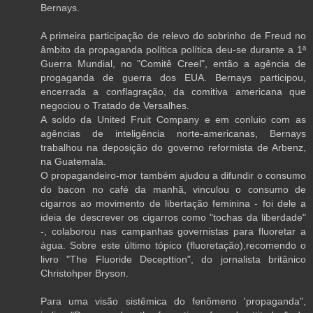
Bernays.
A primeira participação de relevo do sobrinho de Freud no
âmbito da propaganda política política deu-se durante a 1ª
Guerra Mundial, no "Comitê Creel", então a agência de
progaganda de guerra dos EUA. Bernays participou,
encerrada a conflagração, da comitiva americana que
negociou o Tratado de Versalhes.
A soldo da United Fruit Company e em conluio com as
agências de inteligência norte-americanas, Bernays
trabalhou na deposição do governo reformista de Arbenz,
na Guatemala.
O propagandeiro-mor também ajudou a difundir o consumo
do bacon no café da manhã, vinculou o consumo de
cigarros ao movimento de libertação feminina - foi dele a
ideia de descrever os cigarros como "tochas da liberdade"
-, colaborou nas campanhas governistas para fluoretar a
água. Sobre este último tópico (fluoretação),recomendo o
livro "The Fluoride Decepttion", do jornalista britânico
Christohper Bryson.
Para uma visão sistêmica do fenômeno 'propaganda",