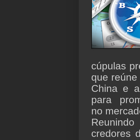
cúpulas pr
que reúne o
China e a
para prom
no mercado
Reunind
credores 