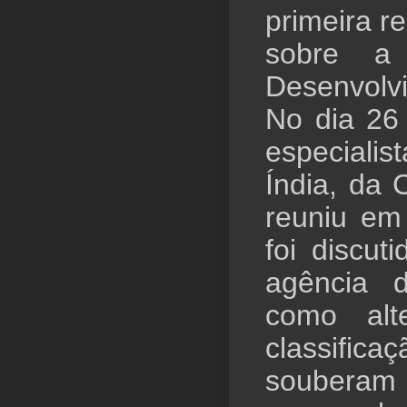
primeira r
sobre a
Desenvolv
No dia 26
especialis
Índia, da 
reuniu em
foi discut
agência d
como alt
classific
souberam p