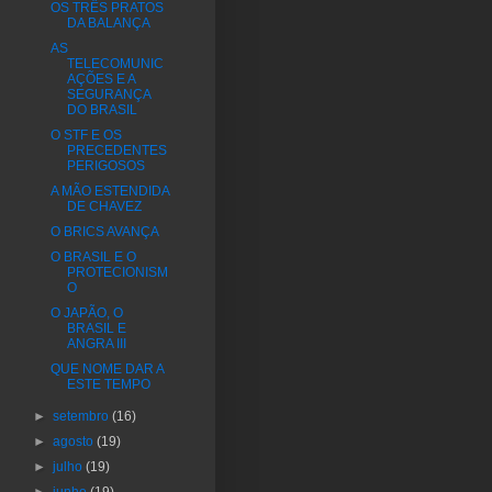
OS TRÊS PRATOS
DA BALANÇA
AS
TELECOMUNIC
AÇÕES E A
SEGURANÇA
DO BRASIL
O STF E OS
PRECEDENTES
PERIGOSOS
A MÃO ESTENDIDA
DE CHAVEZ
O BRICS AVANÇA
O BRASIL E O
PROTECIONISM
O
O JAPÃO, O
BRASIL E
ANGRA III
QUE NOME DAR A
ESTE TEMPO
►
setembro
(16)
►
agosto
(19)
►
julho
(19)
►
junho
(19)