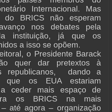
etário Internacional. Mas
s do BRICS não esperam
 avanço nos debates pela
a instituição, já que os
idos a isso se opõem.
itoral, o Presidente Barack
o quer dar pretextos à
os republicanos, dando a
o que os EUA estariam
s a ceder mais espaço de
ara os BRICS na mais
 – até agora – organização