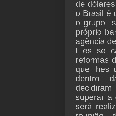
de dólares
o Brasil é 
o grupo se
próprio ba
agência de
Eles se c
reformas 
que lhes 
dentro d
decidira
superar a
será real
reunião 