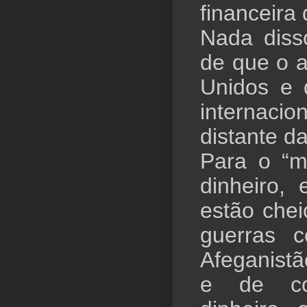
financeira 
Nada diss
de que o 
Unidos e 
internaci
distante da
Para o “
dinheiro,
estão chei
guerras 
Afeganist
e de con