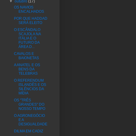
▼
outubro
(17)
OS NAVIOS
ENCALHADOS
POR QUE HADDAD
SERÁ ELEITO
O ESCÂNDALO
SCAJOLA NA
ITÁLIA E O
FUTURO DA
ÁREA D...
CAVALOS E
BAIONETAS
A ANATEL E OS
BENS DA
TELEBRAS
O REFERENDUM
ISLANDÊS E OS
SILÊNCIOS DA
MÍDIA
OS "TRÊS
GRANDES" DO
NOSSO TEMPO
O AGRONEGÓCIO
E A
DESIGUALDADE
DILMA EM CADIZ