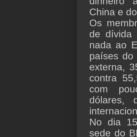
dinheiro
China e d
Os membro
de dívida
nada ao E
países do 
externa, 3
contra 55
com pouco
dólares,
internacion
No dia 15
sede do B