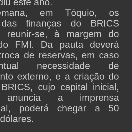
odiu este ano.
emana, em Tóquio, os
s das finanças do BRICS
a reunir-se, à margem do
 do FMI. Da pauta deverá
troca de reservas, em caso
tual necessidade de
nto externo, e a criação do
RICS, cujo capital inicial,
 anuncia a imprensa
onal, poderá chegar a 50
 dólares.