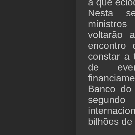
a que ecl
Nesta s
ministro
voltarão 
encontro
constar a 
de even
financiame
Banco do B
segundo
internaci
bilhões de