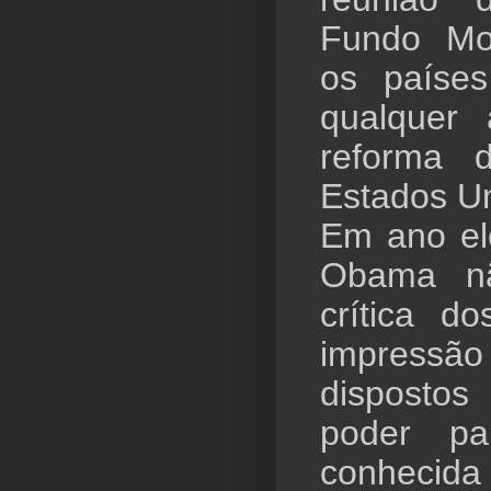
Fundo Mon
os paíse
qualquer
reforma d
Estados Un
Em ano ele
Obama nã
crítica d
impressã
disposto
poder p
conhecida