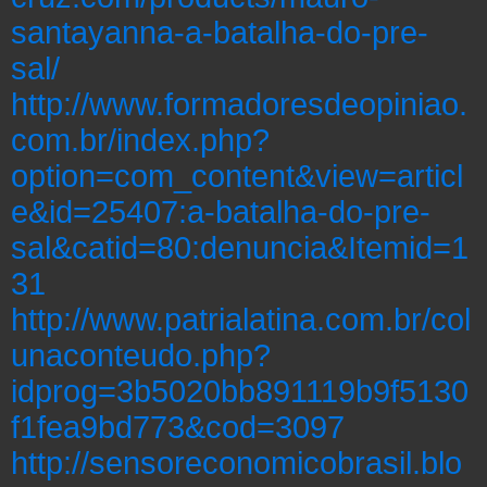
santayanna-a-batalha-do-pre-
sal/
http://www.formadoresdeopiniao.
com.br/index.php?
option=com_content&view=articl
e&id=25407:a-batalha-do-pre-
sal&catid=80:denuncia&Itemid=1
31
http://www.patrialatina.com.br/col
unaconteudo.php?
idprog=3b5020bb891119b9f5130
f1fea9bd773&cod=3097
http://sensoreconomicobrasil.blo