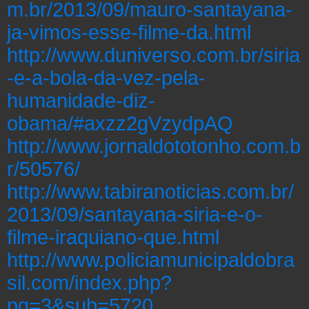
m.br/2013/09/mauro-santayana-
ja-vimos-esse-filme-da.html
http://www.duniverso.com.br/siria
-e-a-bola-da-vez-pela-
humanidade-diz-
obama/#axzz2gVzydpAQ
http://www.jornaldototonho.com.b
r/50576/
http://www.tabiranoticias.com.br/
2013/09/santayana-siria-e-o-
filme-iraquiano-que.html
http://www.policiamunicipaldobra
sil.com/index.php?
pg=3&sub=5720