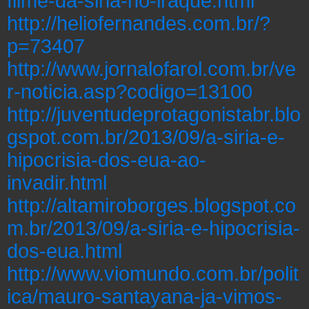
filme-da-siria-no-iraque.html
http://heliofernandes.com.br/?
p=73407
http://www.jornalofarol.com.br/ve
r-noticia.asp?codigo=13100
http://juventudeprotagonistabr.blo
gspot.com.br/2013/09/a-siria-e-
hipocrisia-dos-eua-ao-
invadir.html
http://altamiroborges.blogspot.co
m.br/2013/09/a-siria-e-hipocrisia-
dos-eua.html
http://www.viomundo.com.br/polit
ica/mauro-santayana-ja-vimos-