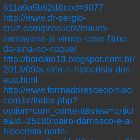
611a9a5b92d&cod=3077
http://www.dr-sergio-
cruz.com/products/mauro-
santayana-ja-vimos-esse-filme-
da-siria-no-iraque/
http://bordalo13.blogspot.com.br/
2013/09/a-siria-e-hipocrisia-dos-
eua.html
http://www.formadoresdeopiniao.
com.br/index.php?
option=com_content&view=articl
e&id=25180:cairo-damasco-e-a-
hipocrisia-norte-