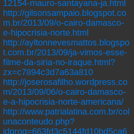
12154-mauro-santayana-ja.html
http://gilsonsampaio.blogspot.co
m.br/2013/09/o-cairo-damasco-
e-hipocrisia-norte.html
http://ayltonnevesmattos.blogspo
t.com.br/2013/09/ja-vimos-esse-
filme-da-siria-no-iraque.html?
zx=c7894c3d7a63a810
http://joserosafilho.wordpress.co
m/2013/09/06/o-cairo-damasco-
e-a-hipocrisia-norte-americana/
http://www.patrialatina.com.br/col
unaconteudo.php?
idprog=663fd3c5144fd10bd5ca6