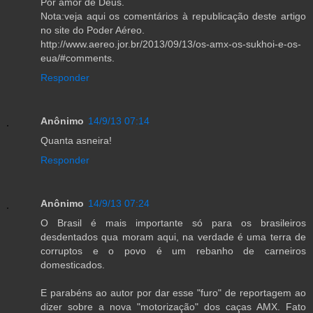
Por amor de Deus.
Nota:veja aqui os comentários à republicação deste artigo
no site do Poder Aéreo.
http://www.aereo.jor.br/2013/09/13/os-amx-os-sukhoi-e-os-
eua/#comments.
Responder
Anônimo
14/9/13 07:14
Quanta asneira!
Responder
Anônimo
14/9/13 07:24
O Brasil é mais importante só para os brasileiros
desdentados qua moram aqui, na verdade é uma terra de
corruptos e o povo é um rebanho de carneiros
domesticados.
E parabéns ao autor por dar esse "furo" de reportagem ao
dizer sobre a nova "motorização" dos caças AMX. Fato