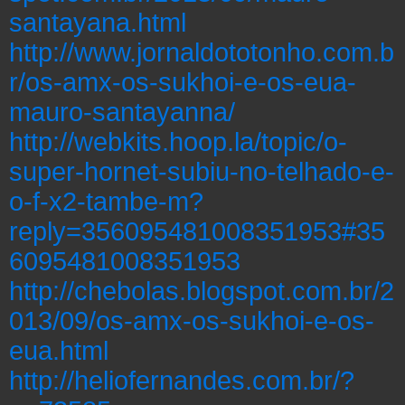
santayana.html
http://www.jornaldototonho.com.b
r/os-amx-os-sukhoi-e-os-eua-
mauro-santayanna/
http://webkits.hoop.la/topic/o-
super-hornet-subiu-no-telhado-e-
o-f-x2-tambe-m?
reply=356095481008351953#35
6095481008351953
http://chebolas.blogspot.com.br/2
013/09/os-amx-os-sukhoi-e-os-
eua.html
http://heliofernandes.com.br/?