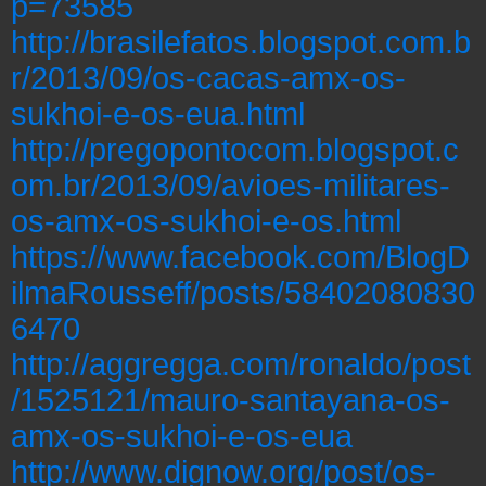
p=73585
http://brasilefatos.blogspot.com.b
r/2013/09/os-cacas-amx-os-
sukhoi-e-os-eua.html
http://pregopontocom.blogspot.c
om.br/2013/09/avioes-militares-
os-amx-os-sukhoi-e-os.html
https://www.facebook.com/BlogD
ilmaRousseff/posts/58402080830
6470
http://aggregga.com/ronaldo/post
/1525121/mauro-santayana-os-
amx-os-sukhoi-e-os-eua
http://www.dignow.org/post/os-