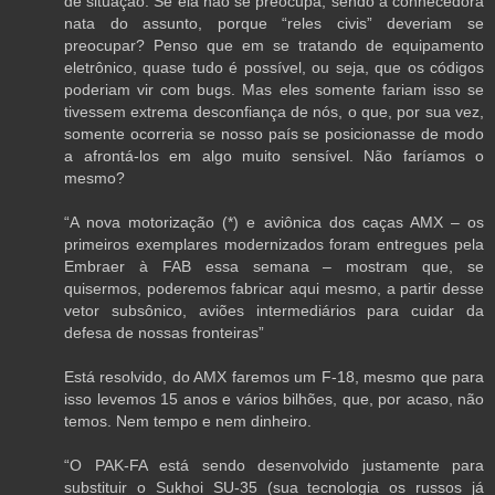
de situação. Se ela não se preocupa, sendo a conhecedora
nata do assunto, porque “reles civis” deveriam se
preocupar? Penso que em se tratando de equipamento
eletrônico, quase tudo é possível, ou seja, que os códigos
poderiam vir com bugs. Mas eles somente fariam isso se
tivessem extrema desconfiança de nós, o que, por sua vez,
somente ocorreria se nosso país se posicionasse de modo
a afrontá-los em algo muito sensível. Não faríamos o
mesmo?
“A nova motorização (*) e aviônica dos caças AMX – os
primeiros exemplares modernizados foram entregues pela
Embraer à FAB essa semana – mostram que, se
quisermos, poderemos fabricar aqui mesmo, a partir desse
vetor subsônico, aviões intermediários para cuidar da
defesa de nossas fronteiras”
Está resolvido, do AMX faremos um F-18, mesmo que para
isso levemos 15 anos e vários bilhões, que, por acaso, não
temos. Nem tempo e nem dinheiro.
“O PAK-FA está sendo desenvolvido justamente para
substituir o Sukhoi SU-35 (sua tecnologia os russos já